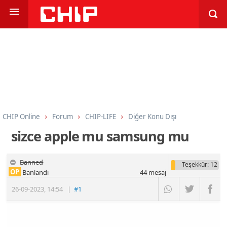
CHIP Online
Forum
CHIP-LIFE
Diğer Konu Dışı
sizce apple mu samsung mu
Banned
Teşekkür
: 12
OP
Banlandı
44
mesaj
26-09-2023
,
14:54
|
#1