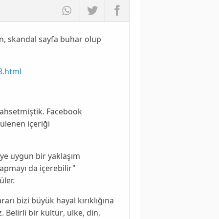
n, skandal sayfa buhar olup
8.html
ahsetmiştik. Facebook
ülenen içeriği
eye uygun bir
yaklaşım
yapmayı da içerebilir"
ler.
ı bizi büyük hayal kırıklığına
 Belirli bir
kültür
, ülke, din,