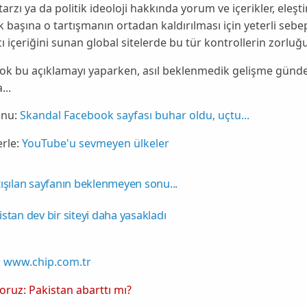
arzı ya da politik ideoloji hakkında yorum ve içerikler,
eleşti
k başına o
tartışmanın
ortadan kaldırılması için yeterli sebep
cı içeriğini sunan global sitelerde bu tür kontrollerin zorluğ
ok bu açıklamayı yaparken, asıl beklenmedik gelişme günde
...
nu:
Skandal Facebook sayfası buhar oldu, uçtu...
rle:
YouTube'u sevmeyen ülkeler
tışılan sayfanın beklenmeyen sonu...
istan dev bir siteyi daha yasakladı
:
www.chip.com.tr
yoruz: Pakistan abarttı mı?