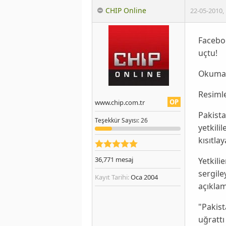
CHIP Online
22-05-2010
,
Faceboo
uçtu!
Okumak
Resimle
OP
www.chip.com.tr
Pakist
Teşekkür
Sayısı
: 26
yetkili
kısıtla
36,771
mesaj
Yetkili
sergile
Kayıt Tarihi:
Oca 2004
açıklam
"Pakist
uğrattı