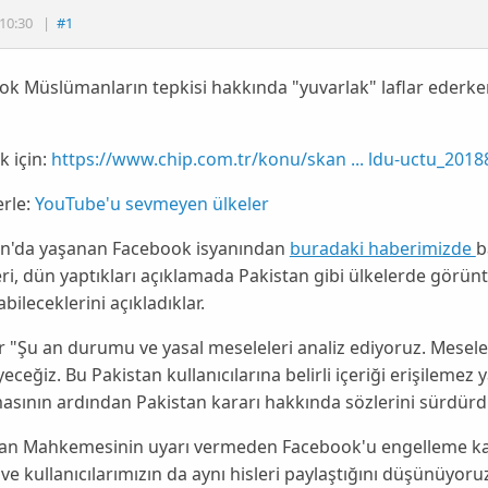
10:30
|
#1
k Müslümanların tepkisi hakkında "yuvarlak" laflar ederke
 için:
https://www.chip.com.tr/konu/skan ... ldu-uctu_2018
rle:
YouTube'u sevmeyen ülkeler
an'da yaşanan Facebook isyanından
buradaki haberimizde
b
leri, dün yaptıkları açıklamada Pakistan gibi ülkelerde görünt
yabileceklerini
açıkladıklar.
er "Şu an durumu ve yasal meseleleri analiz ediyoruz. Mesel
yeceğiz. Bu Pakistan kullanıcılarına belirli içeriği erişilemez 
asının ardından Pakistan kararı hakkında sözlerini sürdürdü
an Mahkemesinin uyarı vermeden Facebook'u engelleme karar
 ve kullanıcılarımızın da aynı hisleri paylaştığını düşünüyoruz.