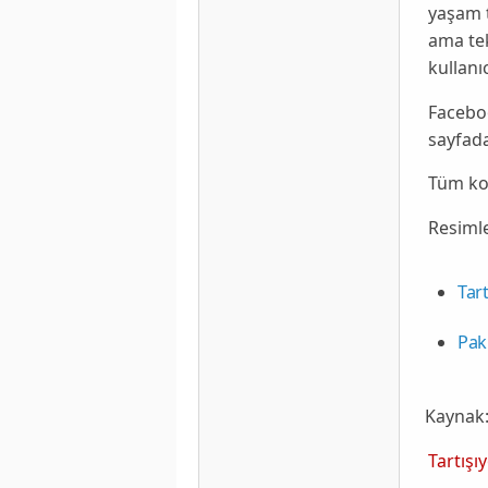
yaşam t
ama te
kullanı
Facebo
sayfada
Tüm ko
Resimle
Tar
Pak
Kaynak
Tartışı