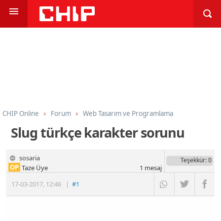
CHIP Online
Forum
Web Tasarım ve Programlama
Programlama
HTML CSS ve Javascript
Slug türkçe karakter sorunu
sosaria
Teşekkür
: 0
OP
Taze Üye
1
mesaj
17-03-2017
,
12:46
|
#1