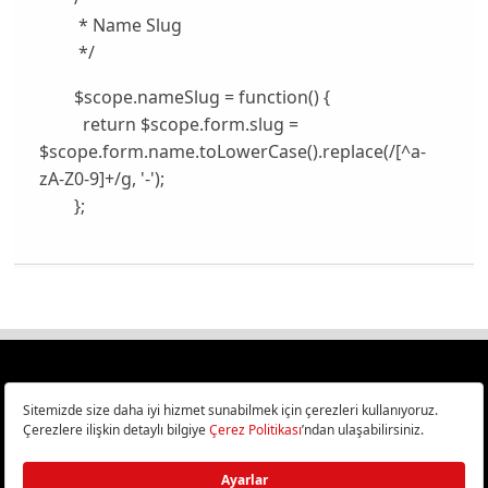
* Name Slug
*/
$scope.nameSlug = function() {
return $scope.form.slug =
$scope.form.name.toLowerCase().replace(/[^a-
zA-Z0-9]+/g, '-');
};
Türkiye
Cep Telefonu İncelemeleri,
Bilişim ve Teknoloji Haberleri CHIP Online’da!