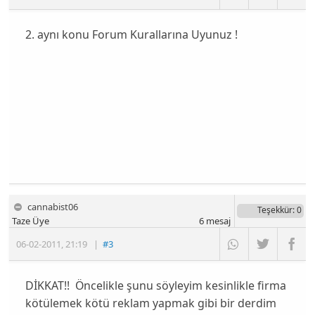
2. aynı konu Forum Kurallarına Uyunuz !
cannabist06
Teşekkür
: 0
Taze Üye
6
mesaj
06-02-2011
,
21:19
|
#3
DİKKAT!! Öncelikle şunu söyleyim kesinlikle firma
kötülemek kötü reklam yapmak gibi bir derdim