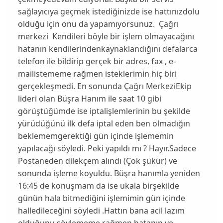
sağlayıcıya geçmek istediğinizde ise hattınızdolu
olduğu için onu da yapamıyorsunuz. Çağrı
merkezi Kendileri böyle bir işlem olmayacağını
hatanın kendilerindenkaynaklandığını defalarca
telefon ile bildirip gerçek bir adres, fax , e-
mailistememe rağmen isteklerimin hiç biri
gerçekleşmedi. En sonunda Çağrı MerkeziEkip
lideri olan Büşra Hanım ile saat 10 gibi
görüştüğümde ise iptalişlemlerinin bu şekilde
yürüdüğünü ilk defa iptal eden ben olmadığın
beklememgerektiği gün içinde işlememin
yapılacağı söyledi. Peki yapıldı mı ? Hayır.Sadece
Postaneden dilekçem alındı (Çok şükür) ve
sonunda işleme koyuldu. Büşra hanımla yeniden
16:45 de konuşmam da ise ukala birşekilde
günün hala bitmediğini işlemimin gün içinde
halledileceğini söyledi .Hattın bana acil lazım
olduğunu söylememe rağmen hatanın ve