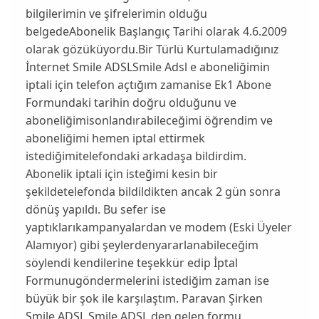
bilgilerimin ve şifrelerimin olduğu
belgedeAbonelik Başlangıç Tarihi olarak 4.6.2009
olarak gözüküyordu.Bir Türlü Kurtulamadığınız
İnternet Smile ADSLSmile Adsl e aboneliğimin
iptali için telefon açtığım zamanise Ek1 Abone
Formundaki tarihin doğru olduğunu ve
aboneliğimisonlandırabileceğimi öğrendim ve
aboneliğimi hemen iptal ettirmek
istediğimitelefondaki arkadaşa bildirdim.
Abonelik iptali için isteğimi kesin bir
şekildetelefonda bildildikten ancak 2 gün sonra
dönüş yapıldı. Bu sefer ise
yaptıklarıkampanyalardan ve modem (Eski Üyeler
Alamıyor) gibi şeylerdenyararlanabileceğim
söylendi kendilerine teşekkür edip İptal
Formunugöndermelerini istediğim zaman ise
büyük bir şok ile karşılaştım. Paravan Şirken
Smile ADSL Smile ADSL den gelen formu