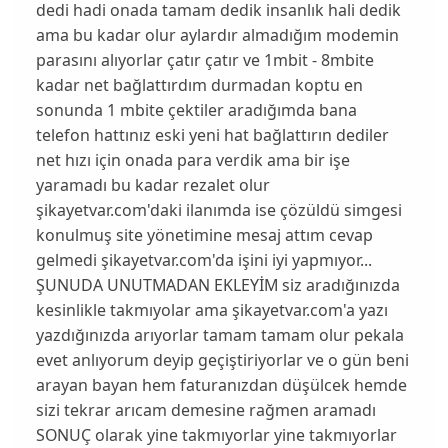
dedi hadi onada tamam dedik insanlık hali dedik
ama bu kadar olur aylardır almadığım modemin
parasını alıyorlar çatır çatır ve 1mbit - 8mbite
kadar net bağlattırdım durmadan koptu en
sonunda 1 mbite çektiler aradığımda bana
telefon hattınız eski yeni hat bağlattırın dediler
net hızı için onada para verdik ama bir işe
yaramadı bu kadar rezalet olur
şikayetvar.com'daki ilanımda ise çözüldü simgesi
konulmuş site yönetimine mesaj attım cevap
gelmedi şikayetvar.com'da işini iyi yapmıyor...
ŞUNUDA UNUTMADAN EKLEYİM siz aradığınızda
kesinlikle takmıyolar ama şikayetvar.com'a yazı
yazdığınızda arıyorlar tamam tamam olur pekala
evet anlıyorum deyip geçiştiriyorlar ve o gün beni
arayan bayan hem faturanızdan düşülcek hemde
sizi tekrar arıcam demesine rağmen aramadı
SONUÇ olarak yine takmıyorlar yine takmıyorlar