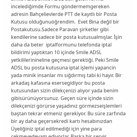
incelediğimde Formu göndermemgereken
adresin Bahçelievlerde PTT de kayıtlı bir Posta
Kutusu olduğunuöğrendim. Evet Bina değil bir
Postakutusu.Sadece Paravan şirketler gibi
kendilerine sadece bir posta kutusualmışlar. İşin
daha da beter iptalformunu telefonda iptal
bildirimi yaptıktan 10 içinde Smile ADSL
yetkililerinineline geçmesi gerektiği. Peki Smile
ADSL bu posta kutusuna iptal işlemi yapancin
yada minik insanlar mı sığdırmış tabi ki hayır. Bir
arkadaş kafasına esersegidiyor bu posta
kutusundan sizin dilekçenizi alıyor yada benim
gibisürünüyorsunuz. Geçen süre içinde sizin
dilekçenizi görürse yaşadınız görmezseişlemleri
baştan tekrar etmeniz gerekiyor. Bu süre zarfında
bir ay daha geçersekredi kartı hesabınızdan
Üyeliğiniz iptal edilmediği için yine para
çekmeyedevam ediyorlar. Başka bir servis