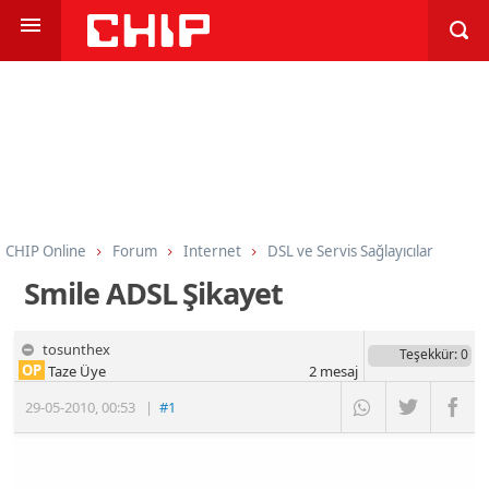
CHIP Online
Forum
Internet
DSL ve Servis Sağlayıcılar
Smile ADSL Şikayet
tosunthex
Teşekkür
: 0
OP
Taze Üye
2
mesaj
29-05-2010
,
00:53
|
#1