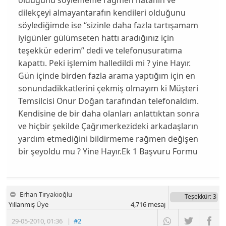
dilekçeyi almayantarafın kendileri olduğunu
söylediğimde ise “sizinle daha fazla tartışamam
iyigünler gülümseten hattı aradığınız için
teşekkür ederim” dedi ve telefonusuratıma
kapattı. Peki işlemim halledildi mi ? yine Hayır.
Gün içinde birden fazla arama yaptığım için en
sonundadikkatlerini çekmiş olmayım ki Müşteri
Temsilcisi Onur Doğan tarafından telefonaldım.
Kendisine de bir daha olanları anlattıktan sonra
ve hiçbir şekilde Çağrımerkezideki arkadaşların
yardım etmediğini bildirmeme rağmen değişen
bir şeyoldu mu ? Yine Hayır.Ek 1 Başvuru Formu
Erhan Tiryakioğlu
Teşekkür
: 3
Yıllanmış Üye
4,716
mesaj
29-05-2010
,
01:36
|
#2