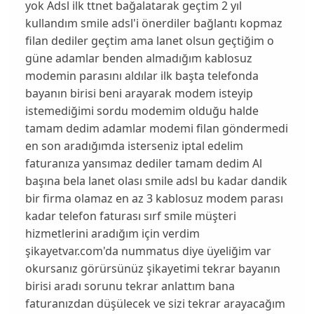
yok Adsl ilk ttnet bağalatarak geçtim 2 yıl
kullandım smile adsl'i önerdiler bağlantı kopmaz
filan dediler geçtim ama lanet olsun geçtiğim o
güne adamlar benden almadığım kablosuz
modemin parasını aldılar ilk başta telefonda
bayanın birisi beni arayarak modem isteyip
istemediğimi sordu modemim olduğu halde
tamam dedim adamlar modemi filan göndermedi
en son aradığımda isterseniz iptal edelim
faturanıza yansımaz dediler tamam dedim Al
başına bela lanet olası smile adsl bu kadar dandik
bir firma olamaz en az 3 kablosuz modem parası
kadar telefon faturası sırf smile müşteri
hizmetlerini aradığım için verdim
şikayetvar.com'da nummatus diye üyeliğim var
okursanız görürsünüz şikayetimi tekrar bayanın
birisi aradı sorunu tekrar anlattım bana
faturanızdan düşülecek ve sizi tekrar arayacağım