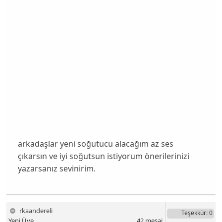
arkadaşlar yeni soğutucu alacağım az ses
çıkarsın ve iyi soğutsun istiyorum önerilerinizi
yazarsanız sevinirim.
rkaandereli
Teşekkür
: 0
Yeni Üye
42
mesaj