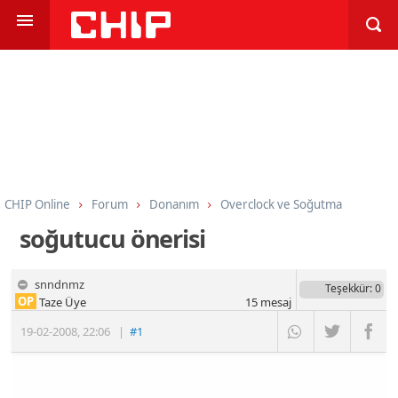
CHIP Online
Forum
Donanım
Overclock ve Soğutma
soğutucu önerisi
snndnmz
Teşekkür
: 0
OP
Taze Üye
15
mesaj
19-02-2008
,
22:06
|
#1