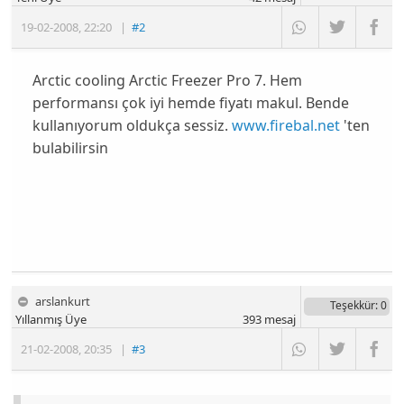
19-02-2008
,
22:20
|
#2
Arctic cooling Arctic Freezer Pro 7. Hem
performansı çok iyi hemde fiyatı makul. Bende
kullanıyorum oldukça sessiz.
www.firebal.net
'ten
bulabilirsin
arslankurt
Teşekkür
: 0
Yıllanmış Üye
393
mesaj
21-02-2008
,
20:35
|
#3