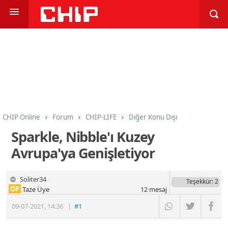
CHIP Online
Forum
CHIP-LIFE
Diğer Konu Dışı
Sparkle, Nibble'ı Kuzey
Avrupa'ya Genişletiyor
Soliter34
Teşekkür
: 2
OP
Taze Üye
12
mesaj
09-07-2021
,
14:36
|
#1