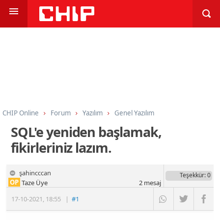
CHIP Online
Forum
Yazılım
Genel Yazılım
SQL'e yeniden başlamak,
fikirleriniz lazım.
şahincccan
Teşekkür
: 0
OP
Taze Üye
2
mesaj
17-10-2021
,
18:55
|
#1