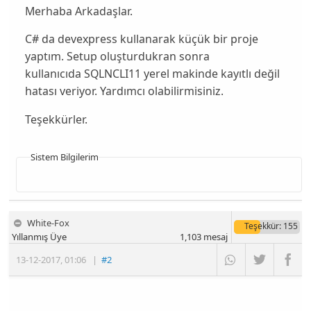
Merhaba Arkadaşlar.
C# da devexpress kullanarak küçük bir proje
yaptım. Setup oluşturdukran sonra
kullanıcıda SQLNCLI11 yerel makinde kayıtlı değil
hatası veriyor. Yardımcı olabilirmisiniz.
Teşekkürler.
Sistem Bilgilerim
White-Fox
Teşekkür
: 155
Yıllanmış Üye
1,103
mesaj
13-12-2017
,
01:06
|
#2