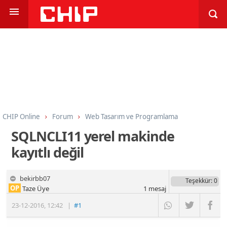
CHIP Online
Forum
Web Tasarım ve Programlama
Programlama
C#
SQLNCLI11 yerel makinde
kayıtlı değil
bekirbb07
Teşekkür
: 0
OP
Taze Üye
1
mesaj
23-12-2016
,
12:42
|
#1