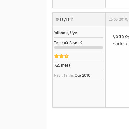
layra41
26-05-2010
,
Yıllanmış Üye
yoda öy
sadece
Teşekkür
Sayısı
: 0
725
mesaj
Kayıt Tarihi:
Oca 2010