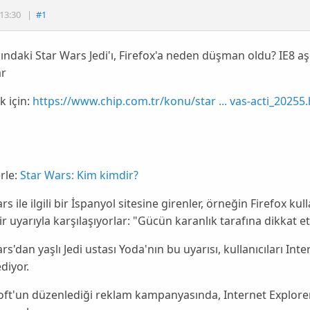
13:30
|
#1
ındaki Star Wars Jedi'ı, Firefox'a neden düşman oldu? IE8 aş
ar
 için:
https://www.chip.com.tr/konu/star ... vas-acti_20255
rle:
Star Wars: Kim kimdir?
s ile ilgili bir
İspanyol
sitesine girenler, örneğin
Firefox
kull
ir uyarıyla karşılaşıyorlar: "
Gücün karanlık tarafına dikkat et
rs'dan yaşlı Jedi ustası
Yoda
'nın bu uyarısı, kullanıcıları In
ediyor.
oft'un düzenlediği reklam kampanyasında,
Internet Explore