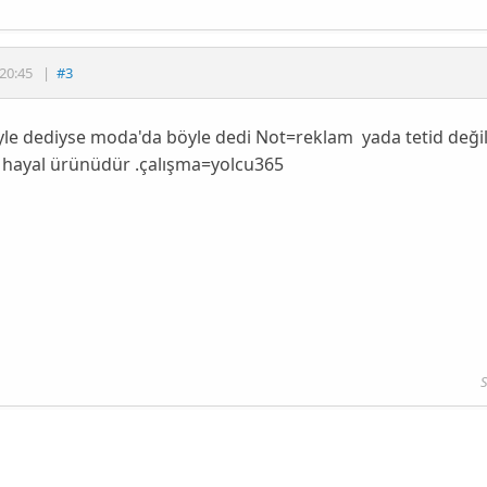
20:45
|
#3
le dediyse moda'da böyle dedi Not=reklam yada tetid değil
 hayal ürünüdür .çalışma=yolcu365
S