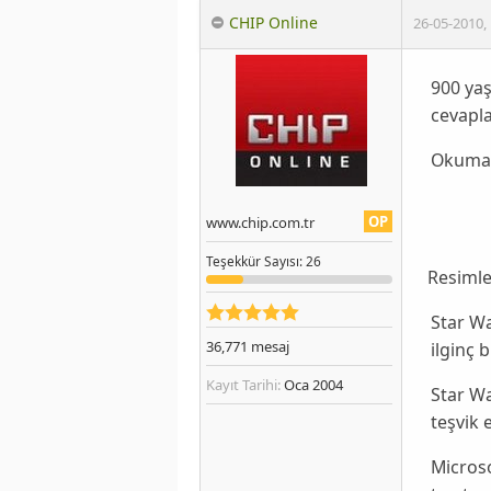
CHIP Online
26-05-2010
,
900 yaş
cevapl
Okumak
OP
www.chip.com.tr
Teşekkür
Sayısı
: 26
Resimle
Star War
36,771
mesaj
ilginç b
Kayıt Tarihi:
Oca 2004
Star Wa
teşvik 
Micros