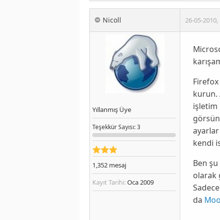
Nicoll
26-05-2010
,
Microso
karışa
Firefox
kurun. 
işletim 
Yıllanmış Üye
görsün.
Teşekkür
Sayısı
: 3
ayarlar
kendi is
Ben şu
1,352
mesaj
olarak 
Kayıt Tarihi:
Oca 2009
Sadece 
da
Moo