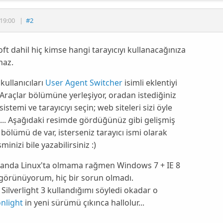
19:00
|
#2
ft dahil hiç kimse hangi tarayıcıyı kullanacağınıza
maz.
 kullanıcıları
User Agent Switcher
isimli eklentiyi
Araçlar bölümüne yerleşiyor, oradan istediğiniz
sistemi ve tarayıcıyı seçin; web siteleri sizi öyle
.. Aşağıdaki resimde gördüğünüz gibi gelişmiş
 bölümü de var, isterseniz tarayıcı ismi olarak
minizi bile yazabilirsiniz :)
 anda Linux'ta olmama rağmen Windows 7 + IE 8
görünüyorum, hiç bir sorun olmadı.
Silverlight 3 kullandığımı söyledi okadar o
nlight
in yeni sürümü çıkınca hallolur...