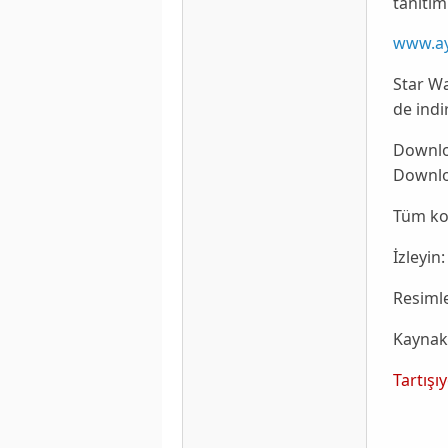
tanıtımı
www.ay
Star W
de indir
Downl
Downl
Tüm ko
İzleyin:
Resimle
Kaynak
Tartışı