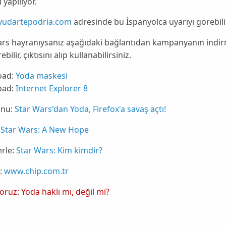
 yapılıyor.
udartepodria.com
adresinde bu İspanyolca uyarıyı görebilir
ars hayranıysanız aşağıdaki bağlantıdan kampanyanın ind
ebilir, çıktısını alıp kullanabilirsiniz.
oad
:
Yoda maskesi
oad
:
Internet Explorer 8
nu:
Star Wars'dan Yoda, Firefox'a savaş açtı!
Star Wars: A New Hope
rle:
Star Wars: Kim kimdir?
:
www.chip.com.tr
yoruz: Yoda haklı mı, değil mi?