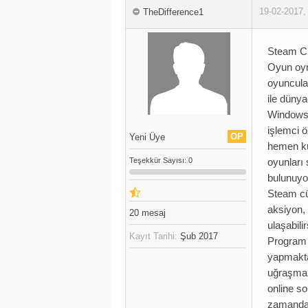
19-02-2017
TheDifference1
Steam C
Oyun oyn
oyuncula
ile dünya
Windows 
işlemci ö
OP
Yeni Üye
hemen kul
Teşekkür
Sayısı
: 0
oyunları 
bulunuyo
Steam cü
aksiyon,
20
mesaj
ulaşabili
Kayıt Tarihi:
Şub 2017
Program s
yapmaktad
uğraşmaz
online so
zamanda o