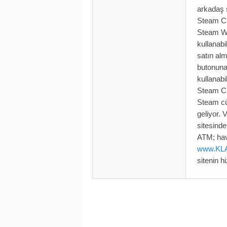
arkadaş s
Steam C
Steam Wa
kullanabi
satın al
butonuna
kullanab
Steam Cü
Steam cü
geliyor. 
sitesinde
ATM; hava
www.KL
sitenin h