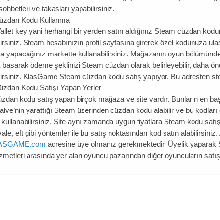
ohbetleri ve takasları yapabilirsiniz.
üzdan Kodu Kullanma
llet key yani herhangi bir yerden satın aldığınız Steam cüzdan kodu
lirsiniz. Steam hesabınızın profil sayfasına girerek özel kodunuza ul
ma yapacağınız markette kullanabilirsiniz. Mağazanın oyun bölümünde
 basarak ödeme şeklinizi Steam cüzdan olarak belirleyebilir, daha ö
ilirsiniz. KlasGame Steam cüzdan kodu satış yapıyor. Bu adresten stea
zdan Kodu Satışı Yapan Yerler
zdan kodu satış yapan birçok mağaza ve site vardır. Bunların en baş
Valve’nin yarattığı Steam üzerinden cüzdan kodu alabilir ve bu kodla
 kullanabilirsiniz. Site aynı zamanda uygun fiyatlara Steam kodu satışı
le, eft gibi yöntemler ile bu satış noktasından kod satın alabilirsiniz
ASGAME.com
adresine üye olmanız gerekmektedir. Üyelik yaparak St
izmetleri arasında yer alan oyuncu pazarından diğer oyuncuların satışa 