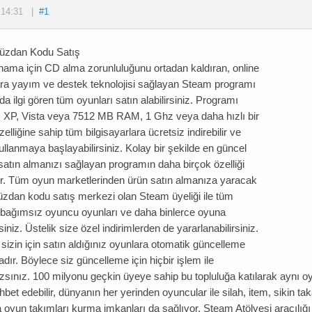
,
14:31
|
#1
üzdan Kodu Satış
ama için CD alma zorunluluğunu ortadan kaldıran, online
ra yayım ve destek teknolojisi sağlayan Steam programı
da ilgi gören tüm oyunları satın alabilirsiniz. Programı
XP, Vista veya 7512 MB RAM, 1 Ghz veya daha hızlı bir
zelliğine sahip tüm bilgisayarlara ücretsiz indirebilir ve
lanmaya başlayabilirsiniz. Kolay bir şekilde en güncel
satın almanızı sağlayan programın daha birçok özelliği
r. Tüm oyun marketlerinden ürün satın almanıza yaracak
zdan kodu satış merkezi olan Steam üyeliği ile tüm
 bağımsız oyuncu oyunları ve daha binlerce oyuna
rsiniz. Üstelik size özel indirimlerden de yararlanabilirsiniz.
izin için satın aldığınız oyunlara otomatik güncelleme
ır. Böylece siz güncelleme için hiçbir işlem ile
sınız. 100 milyonu geçkin üyeye sahip bu topluluğa katılarak aynı oy
hbet edebilir, dünyanın her yerinden oyuncular ile silah, item, sikin ta
yun takımları kurma imkanları da sağlıyor. Steam Atölyesi aracılığı il