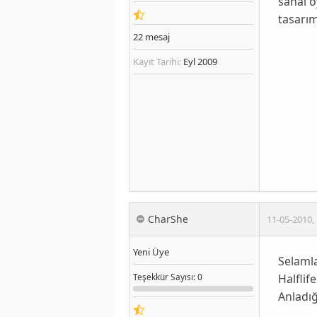
sanal o
tasarım
22
mesaj
Kayıt Tarihi:
Eyl 2009
CharShe
11-05-2010
,
Yeni Üye
Selamla
Halflif
Teşekkür
Sayısı
: 0
Anladığ