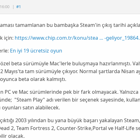
16:00
|
#1
aması tamamlanan bu bambaşka Steam'in çıkış tarihi açıklan
 için:
https://www.chip.com.tr/konu/stea ... -geliyor_19864
rle:
En iyi 19 ücretsiz oyun
, özel beta sürümüyle Mac'lerle buluşmaya hazırlanmıştı. Va
12 Mayıs'ta
tam
sürümüyle çıkıyor. Normal şartlarda Nisan 
boyunca
beta
olarak kalmıştı.
n PC ve Mac sürümlerinde pek bir fark olmayacak. Yalnızca
de; "Steam Play" adı verilen bir seçenek sayesinde, kulla
oyunları satın alabilecek.
çıktığı 2003 yılından bu yana büyük başarı yakalayan
Steam
Dead 2,
Team Fortress 2, Counter-Strike,Portal ve
Half-Life
se
bilir olacak.