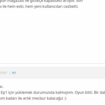
yun mağazası ve gittikçe kapasitesi artıyor. Son
ı ile hem eski, hem yeni kullanıcıları cezbetti.
13:01
|
#3
r..
e Ep1 için yüklemek durumunda kalmıştım. Oyun bitti. Bir 
ım kadarı ile artık mecbur kalacağız :)