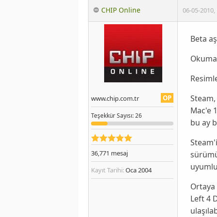
CHIP Online
06-05-2010
,
Beta aş
Okumak
Resimle
Steam
OP
www.chip.com.tr
Mac'e 
Teşekkür
Sayısı
: 26
bu ay 
Steam'i
36,771
mesaj
sürümün
uyumlu 
Kayıt Tarihi:
Oca 2004
Ortaya 
Left 4 
ulaşıla