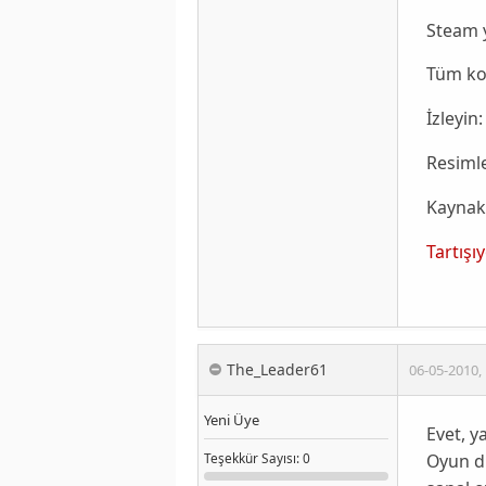
Steam y
Tüm ko
İzleyin:
Resimle
Kaynak
Tartışı
The_Leader61
06-05-2010
,
Yeni Üye
Evet, y
Oyun dü
Teşekkür
Sayısı
: 0