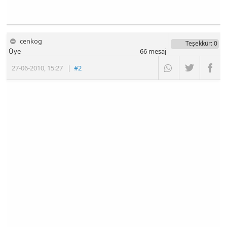
cenkog
Teşekkür
: 0
Üye
66
mesaj
27-06-2010
,
15:27
|
#2