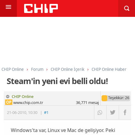
CHIP Online
Forum
CHIP Online İçerik
CHIP Online Haber
Steam'in yeni evi belli oldu!
CHIP Online
Teşekkür
: 26
OP
www.chip.com.tr
36,771
mesaj
21-06-2010
,
10:30
|
#1
Windows'ta var, Linux ve Mac de gelişiyor. Peki