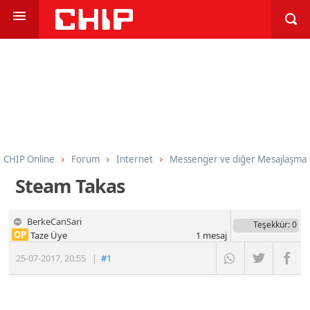
CHIP Online
Forum
Internet
Messenger ve diğer Mesajlaşma
Steam Takas
BerkeCanSari
Teşekkür
: 0
OP
Taze Üye
1
mesaj
25-07-2017
,
20:55
|
#1