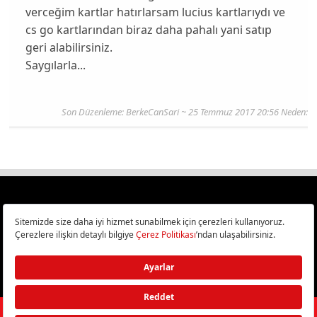
verceğim kartlar hatırlarsam lucius kartlarıydı ve
cs go kartlarından biraz daha pahalı yani satıp
geri alabilirsiniz.
Saygılarla...
Son Düzenleme:
BerkeCanSari
~ 25 Temmuz 2017 20:56 Neden:
Türkiye
Cep Telefonu İncelemeleri,
Bilişim ve Teknoloji Haberleri CHIP Online’da!