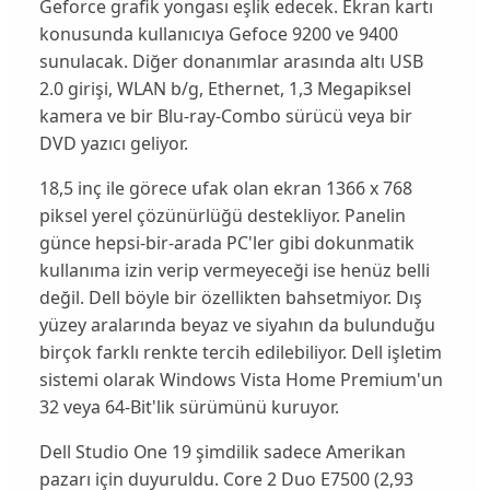
Geforce grafik yongası eşlik edecek. Ekran kartı
konusunda kullanıcıya
Gefoce 9200
ve
9400
sunulacak. Diğer donanımlar arasında altı USB
2.0 girişi, WLAN b/g, Ethernet, 1,3 Megapiksel
kamera ve bir
Blu-ray-Combo sürücü
veya bir
DVD yazıcı geliyor.
18,5 inç ile görece ufak olan ekran
1366 x 768
piksel
yerel çözünürlüğü destekliyor. Panelin
günce hepsi-bir-arada PC'ler gibi dokunmatik
kullanıma izin verip vermeyeceği ise henüz belli
değil. Dell böyle bir özellikten bahsetmiyor. Dış
yüzey aralarında beyaz ve siyahın da bulunduğu
birçok farklı renkte tercih edilebiliyor. Dell işletim
sistemi olarak Windows
Vista Home Premium
'un
32
veya
64-Bit
'lik sürümünü kuruyor.
Dell Studio One 19 şimdilik sadece Amerikan
pazarı için duyuruldu. Core 2 Duo E7500 (2,93