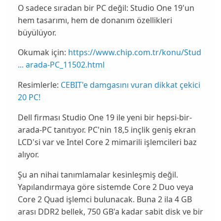
O sadece sıradan bir PC değil: Studio One 19'un
hem tasarımı, hem de donanım özellikleri
büyülüyor.
Okumak için:
https://www.chip.com.tr/konu/Stud
... arada-PC_11502.html
Resimlerle:
CEBIT'e damgasını vuran dikkat çekici
20 PC!
Dell firması
Studio One 19
ile yeni bir hepsi-bir-
arada-PC tanıtıyor. PC'nin 18,5 inçlik geniş ekran
LCD'si var ve Intel Core 2 mimarili işlemcileri baz
alıyor.
Şu an nihai tanımlamalar kesinleşmiş değil.
Yapılandırmaya göre sistemde
Core 2 Duo
veya
Core 2 Quad
işlemci bulunacak. Buna
2 ila 4 GB
arası DDR2
bellek, 750 GB'a kadar sabit disk ve bir