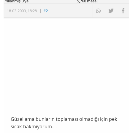
Yıllanmış Üye
5,768
mesaj
18-03-2009
,
18:28
|
#2
Güzel ama bunların toplaması olmadığı için pek
sıcak bakmıyorum....