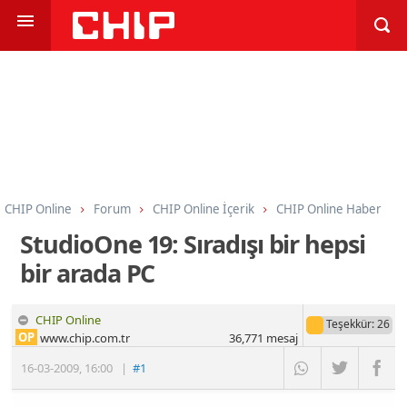
CHIP Online
Forum
CHIP Online İçerik
CHIP Online Haber
StudioOne 19: Sıradışı bir hepsi
bir arada PC
CHIP Online
Teşekkür
: 26
OP
www.chip.com.tr
36,771
mesaj
16-03-2009
,
16:00
|
#1