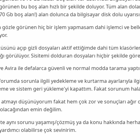
görünen bu boş alan hızlı bir şekilde doluyor. Tüm alan do
70 Gb boş alan!) alan dolunca da bilgisayar disk dolu uyarısı 
gözle görünen hiç bir işlem yapmasam dahi işlemci ve belle
yor.
üsünü açıp gizli dosyaları aktif ettiğimde dahi tüm klasörler
ğı görülüyor. Sisitemi dolduran dosyaları hiçbir şekilde g
ve Avira ile defalarca güvenli ve normal modda tarama yapt
forumda sorunla ilgili yedekleme ve kurtarma ayarlarıyla ilgil
eme ve sistem geri yükleme'yi kapattım. Fakat sorunum hal
 atmayı düşünüyorum fakat hem çok zor ve sonuçları ağır 
olacağından emin değilim.
e aynı sorunu yaşamış/çözmüş ya da konu hakkında herhang
i yardımcı olabilirse çok sevinirim.