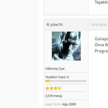
Teşekkü
Jubei76
16-06-2010
,
Günayd
Önce Bi
Program
Yıllanmış Üye
Teşekkür
Sayısı
: 6
3,579
mesaj
Kayıt Tarihi:
Ağu 2009