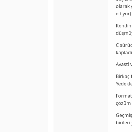
olarak 
ediyor(
Kendim 
düşmü
C sürüc
kapladı
Avast! 
Birkaç 
Yedekl
Format
çözüm 
Geçmişt
biriler