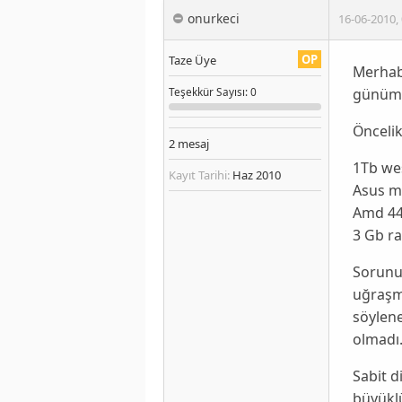
onurkeci
16-06-2010
,
OP
Taze Üye
Merhaba
günümü 
Teşekkür
Sayısı
: 0
Öncelik
2
mesaj
1Tb we
Kayıt Tarihi:
Haz 2010
Asus m
Amd 44
3 Gb r
Sorunu
uğraşm
söylen
olmadı
Sabit 
büyüklü