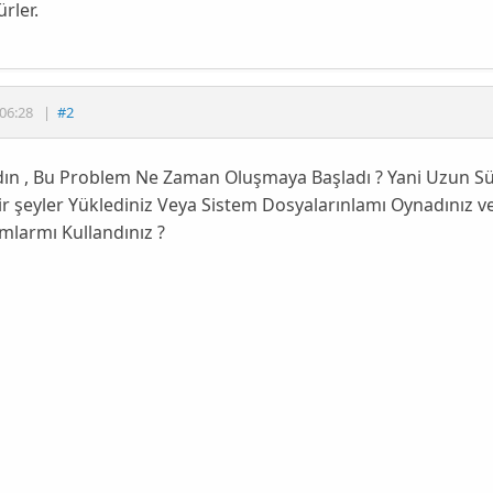
rler.
06:28
|
#2
ın , Bu Problem Ne Zaman Oluşmaya Başladı ? Yani Uzun Sür
r şeyler Yüklediniz Veya Sistem Dosyalarınlamı Oynadınız v
larmı Kullandınız ?