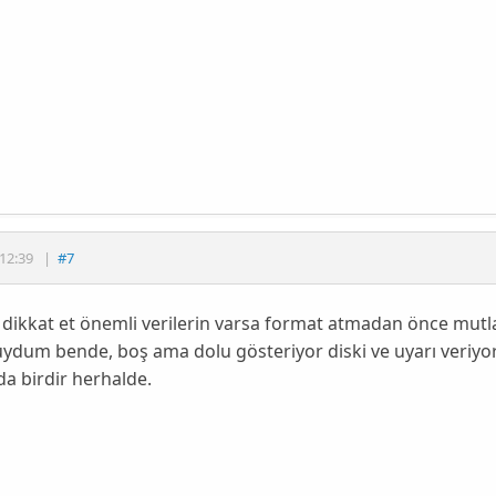
12:39
|
#7
dikkat et önemli verilerin varsa format atmadan önce mutl
ydum bende, boş ama dolu gösteriyor diski ve uyarı veriyo
a birdir herhalde.