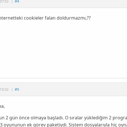
07:52
|
#4
nternetteki cookieler falan doldurmazmı,??
10:32
|
#5
ba,
un 2 gün önce olmaya başladı. O sıralar yüklediğim 2 pro
 3 oyununun ek görev paketiydi. Sistem dosyalarıyla hiç o