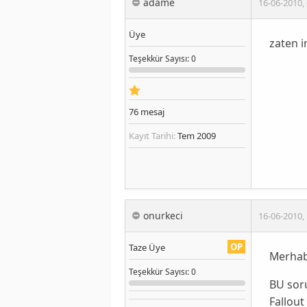
adame
16-06-2010
,
Üye
zaten i
Teşekkür
Sayısı
: 0
76
mesaj
Kayıt Tarihi:
Tem 2009
onurkeci
16-06-2010
,
OP
Taze Üye
Merha
Teşekkür
Sayısı
: 0
BU sor
Fallout