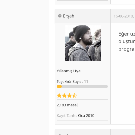
Erşah
16-06-2010
,
Eğer u
oluştur
program
Yıllanmış Üye
Teşekkür
Sayısı
: 11
2,183
mesaj
Kayıt Tarihi:
Oca 2010