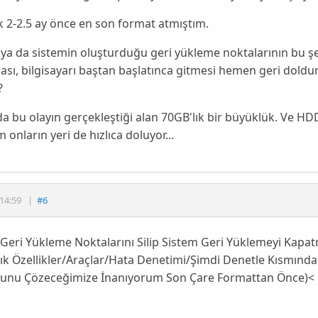
k 2-2.5 ay önce en son format atmıştım.
ya da sistemin oluşturduğu geri yükleme noktalarının bu şe
ası, bilgisayarı baştan başlatınca gitmesi hemen geri do
?
a bu olayın gerçekleştiği alan 70GB'lık bir büyüklük. Ve H
m onların yeri de hızlıca doluyor...
14:59
|
#6
Geri Yükleme Noktalarını Silip Sistem Geri Yüklemeyi Kapa
ık Özellikler/Araçlar/Hata Denetimi/Şimdi Denetle Kısmında
runu Çözeceğimize İnanıyorum Son Çare Formattan Önce)<