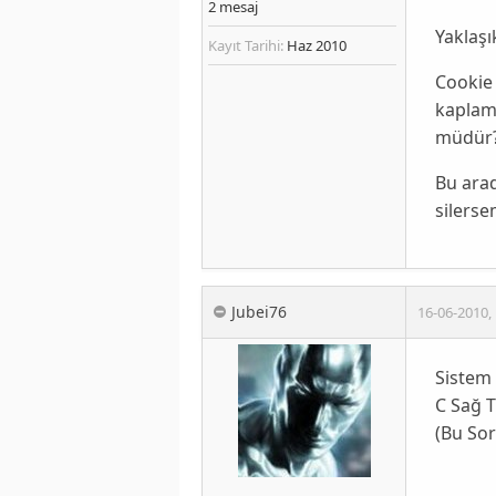
2
mesaj
Yaklaşı
Kayıt Tarihi:
Haz 2010
Cookie 
kaplam
müdür
Bu arad
silerse
Jubei76
16-06-2010
,
Sistem 
C Sağ T
(Bu So