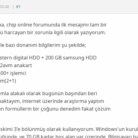
00:48
|
#1
, chip online forumunda ilk mesajımı tam bir
harcayan bir sorunla ilgili olarak yazıyorum.
le bazı donanım bilgilerim şu şekilde;
stern digital HDD + 200 GB samsung HDD
2avm anakart
00+ işlemci
am(2+1)
mla alakalı olarak bugünün başından beri
aktayım, internet üzerinde araştırma yaptım
en formüllerin bir çoğunu denedim fakat çözüm
.
diskimi 3'e bölünmüş olarak kullanıyorum. Windows'un kuru
ğünde. ve 70 GB kadar boş alan var üzerinde. Bilgisayarı 