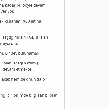
lana kadar bu böyle devam
veriyor.
k kullanımı %50 altına
i seçtiğimde 44 GB'lık alan
öremiyorum.
ım. Bir şey bulunamadı.
i olabileceği yazılmış.
al devam etmekte.
olacak hem de onun da bir
i bir biçimde bilgi sahibi olan