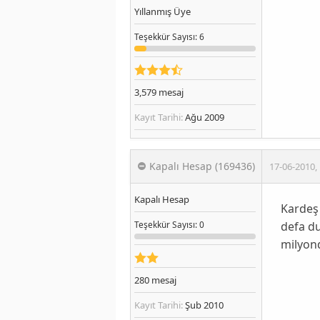
Yıllanmış Üye
Teşekkür
Sayısı
: 6
3,579
mesaj
Kayıt Tarihi:
Ağu 2009
Kapalı Hesap (169436)
17-06-2010
,
Kapalı Hesap
Kardeş 
defa du
Teşekkür
Sayısı
: 0
milyond
280
mesaj
Kayıt Tarihi:
Şub 2010