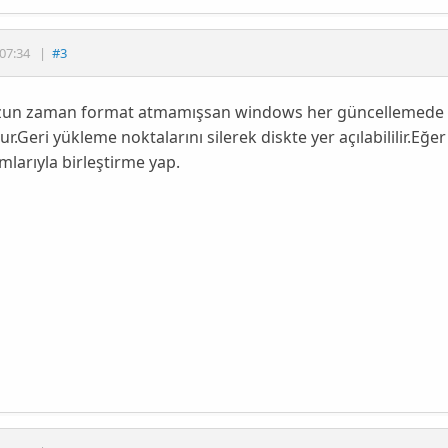
07:34
|
#3
zun zaman format atmamışsan windows her güncellemede b
ur.Geri yükleme noktalarını silerek diskte yer açılabililir.Eğe
larıyla birleştirme yap.