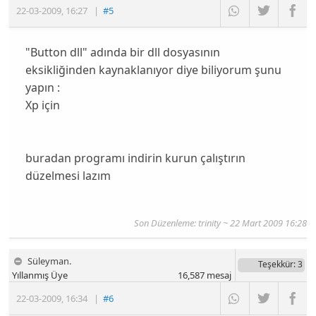
22-03-2009
,
16:27
|
#5
"Button dll" adında bir dll dosyasının
eksikliğinden kaynaklanıyor diye biliyorum şunu
yapın :
Xp için
buradan programı indirin kurun çalıştırın
düzelmesi lazım
Son Düzenleme: trinity ~ 22 Mart 2009 16:28
Süleyman.
Teşekkür
: 3
Yıllanmış Üye
16,587
mesaj
22-03-2009
,
16:34
|
#6