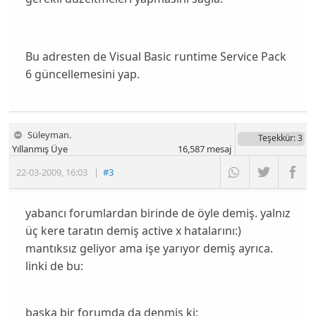
Bu adresten de Visual Basic runtime Service Pack
6 güncellemesini yap.
Süleyman.
Teşekkür
: 3
Yıllanmış Üye
16,587
mesaj
22-03-2009
,
16:03
|
#3
yabancı forumlardan birinde de öyle demiş. yalnız
üç kere taratın demiş active x hatalarını:)
mantıksız geliyor ama işe yarıyor demiş ayrıca.
linki de bu:
başka bir forumda da denmiş ki: