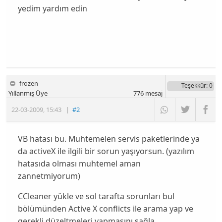
yedim yardım edin
frozen
Teşekkür
: 0
Yıllanmış Üye
776
mesaj
22-03-2009
,
15:43
|
#2
VB hatası bu. Muhtemelen servis paketlerinde ya
da activeX ile ilgili bir sorun yaşıyorsun. (yazılım
hatasıda olması muhtemel aman
zannetmiyorum)
CCleaner yükle ve sol tarafta sorunları bul
bölümünden Active X conflicts ile arama yap ve
gerekli düzeltmeleri yapmasını sağla.