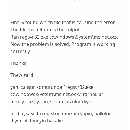
Finally found which file that is causing the error.
The file msinet.ocx is the culprit.
Ran regsvr32.exe c:\windows\System\msinet.ocx.
Now the problem is solved. Program is working
correctly.
Thanks,
Thewizard
yani çalıştır komutunda "regsvr32.exe
c:\windows\System\msinet.ocx." (tırnaklar
olmayacak) yazın, sorun çözülür diyor.
bir başkası da registry temizliği yapın, hallolur
diyor. bi deneyin bakalım.