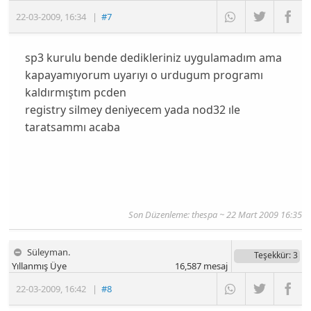
22-03-2009
,
16:34
|
#7
sp3 kurulu bende dedikleriniz uygulamadım ama
kapayamıyorum uyarıyı o urdugum programı
kaldırmıştım pcden
registry silmey deniyecem yada nod32 ıle
taratsammı acaba
Son Düzenleme: thespa ~ 22 Mart 2009 16:35
Süleyman.
Teşekkür
: 3
Yıllanmış Üye
16,587
mesaj
22-03-2009
,
16:42
|
#8