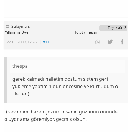
Süleyman.
Teşekkür
: 3
Yıllanmış Üye
16,587
mesaj
22-03-2009
,
17:26
|
#11
thespa
gerek kalmadı halletim dostum sistem geri
yükleme yaptım 1 gün öncesine ve kurtuldum o
illetten(:
:) sevindim. bazen çözüm insanın gözünün önünde
oluyor ama göremiyor. geçmiş olsun.