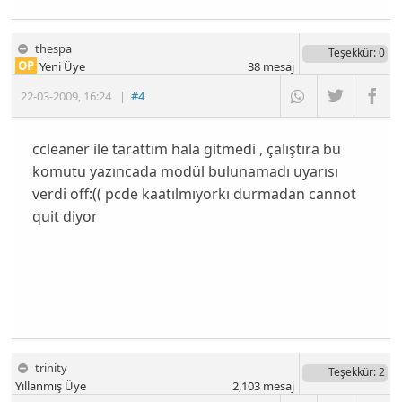
thespa
Teşekkür
: 0
OP
Yeni Üye
38
mesaj
22-03-2009
,
16:24
|
#4
ccleaner ile tarattım hala gitmedi , çalıştıra bu
komutu yazıncada modül bulunamadı uyarısı
verdi off:(( pcde kaatılmıyorkı durmadan cannot
quit diyor
trinity
Teşekkür
: 2
Yıllanmış Üye
2,103
mesaj