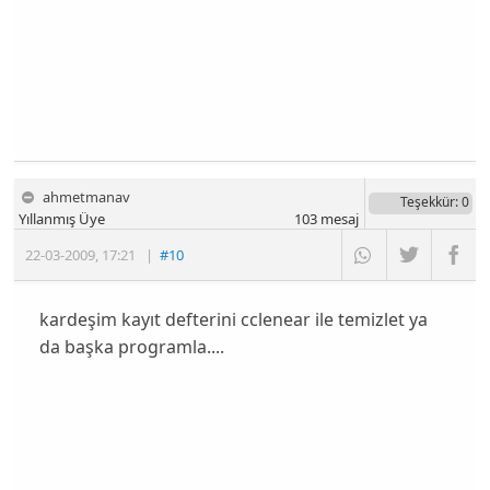
ahmetmanav
Teşekkür
: 0
Yıllanmış Üye
103
mesaj
22-03-2009
,
17:21
|
#10
kardeşim kayıt defterini cclenear ile temizlet ya
da başka programla....