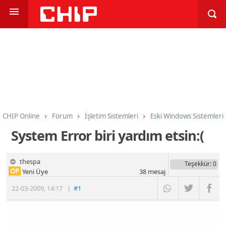
CHIP Online
Forum
İşletim Sistemleri
Eski Windows Sistemleri
System Error biri yardım etsin:(
thespa
Teşekkür
: 0
OP
Yeni Üye
38
mesaj
22-03-2009
,
14:17
|
#1