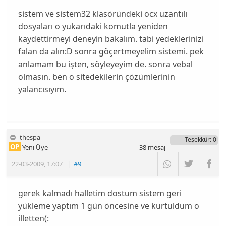
sistem ve sistem32 klasöründeki ocx uzantılı
dosyaları o yukarıdaki komutla yeniden
kaydettirmeyi deneyin bakalım. tabi yedeklerinizi
falan da alın:D sonra göçertmeyelim sistemi. pek
anlamam bu işten, söyleyeyim de. sonra vebal
olmasın. ben o sitedekilerin çözümlerinin
yalancısıyım.
thespa
Teşekkür
: 0
OP
Yeni Üye
38
mesaj
22-03-2009
,
17:07
|
#9
gerek kalmadı halletim dostum sistem geri
yükleme yaptım 1 gün öncesine ve kurtuldum o
illetten(: