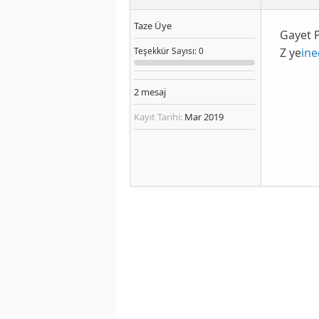
Taze Üye
Gayet P
Z ye
ine
Teşekkür
Sayısı
: 0
2
mesaj
Kayıt Tarihi:
Mar 2019