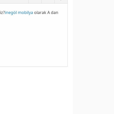
iz?
inegöl mobilya
olarak A dan