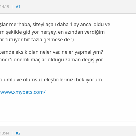
14:19
|
#1
lar merhaba, siteyi açalı daha 1 ay anca oldu ve
im şekilde gidiyor herşey, en azından verdiğim
r tutuyor hit fazla gelmese de :)
itemde eksik olan neler var, neler yapmalıyım?
anner'i önemli maçlar olduğu zaman değişiyor
olumlu ve olumsuz eleştirilerinizi bekliyorum.
//www.xmybets.com/
13:44
|
#2