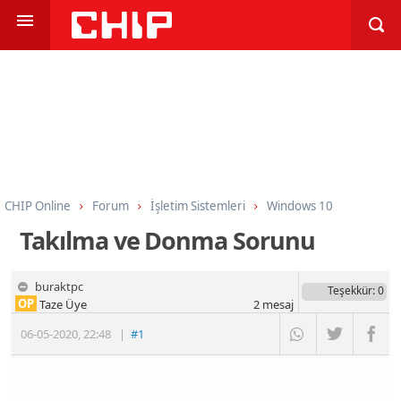
CHIP Online
Forum
İşletim Sistemleri
Windows 10
Takılma ve Donma Sorunu
buraktpc
Teşekkür
: 0
OP
Taze Üye
2
mesaj
06-05-2020
,
22:48
|
#1