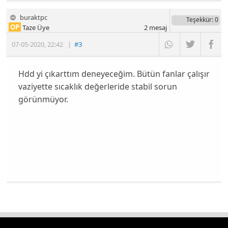
buraktpc
Teşekkür
: 0
OP
Taze Üye
2
mesaj
07-05-2020
,
22:42
|
#3
Hdd yi çıkarttım deneyeceğim. Bütün fanlar çalışır
vaziyette sıcaklık değerleride stabil sorun
görünmüyor.