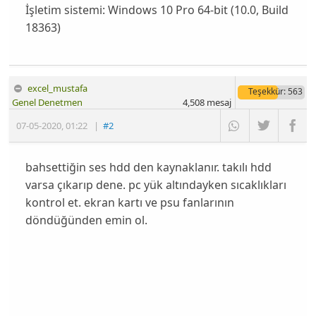
İşletim sistemi: Windows 10 Pro 64-bit (10.0, Build
18363)
excel_mustafa
Teşekkür
: 563
Genel Denetmen
4,508
mesaj
07-05-2020
,
01:22
|
#2
bahsettiğin ses hdd den kaynaklanır. takılı hdd
varsa çıkarıp dene. pc yük altındayken sıcaklıkları
kontrol et. ekran kartı ve psu fanlarının
döndüğünden emin ol.