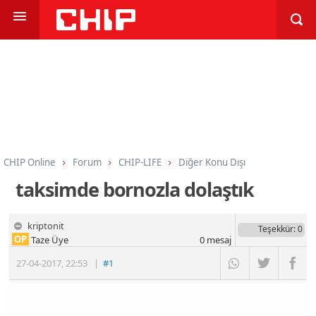
CHIP Online
Forum
CHIP-LIFE
Diğer Konu Dışı
taksimde bornozla dolaştık
kriptonit
Teşekkür
: 0
OP
Taze Üye
0
mesaj
27-04-2017
,
22:53
|
#1