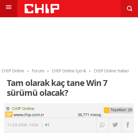
CHIP Online
Forum
CHIP Online İçerik
CHIP Online Haber
Tam olarak kaç tane Win 7
sürümü olacak?
CHIP Online
Teşekkür
: 26
OP
www.chip.com.tr
36,771
mesaj
11-03-2009
,
14:00
|
#1