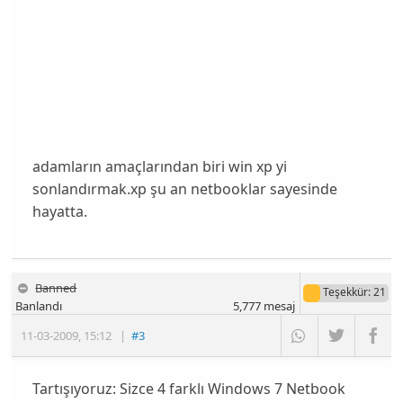
adamların amaçlarından biri win xp yi
sonlandırmak.xp şu an netbooklar sayesinde
hayatta.
Banned
Teşekkür
: 21
Banlandı
5,777
mesaj
11-03-2009
,
15:12
|
#3
Tartışıyoruz: Sizce 4 farklı Windows 7 Netbook