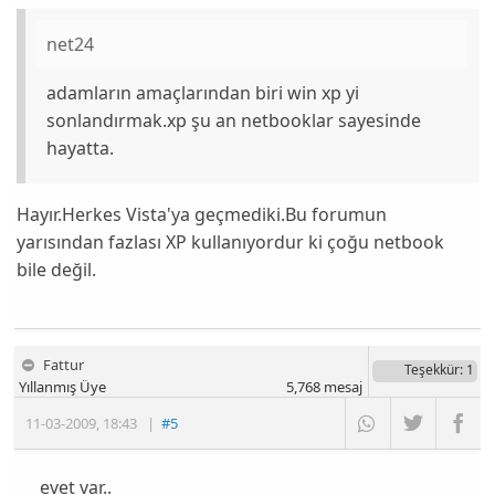
net24
adamların amaçlarından biri win xp yi
sonlandırmak.xp şu an netbooklar sayesinde
hayatta.
Hayır.Herkes Vista'ya geçmediki.Bu forumun
yarısından fazlası XP kullanıyordur ki çoğu netbook
bile değil.
Fattur
Teşekkür
: 1
Yıllanmış Üye
5,768
mesaj
11-03-2009
,
18:43
|
#5
evet var..