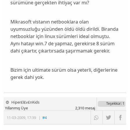
sürümüne gerçekten ihtiyaç var mı?
Mikrasoft vistanın netbooklara olan
uyumsuzluğu yüzünden öldü öldü dirildi. Biranda
netbooklar için linux sürümleri ideal olmuştu.
Aynı hatayı win.7 de yapmaz, gerekirse 8 sürüm
dahi çıkartır, çıkartırsada şaşırmamak gerekir.
Bizim için ultimate sürüm olsa yeterli, diğerlerine
gerek dahi yok.
Hiper£l£v£nKids
Teşekkür
: 1
Yıllanmış Üye
2,310
mesaj
11-03-2009
,
17:39
|
#4