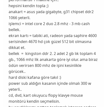
hepsini kendin topla ;)
anakart = asus yada gigabyte, g31 chipset ddr2
1066 yeterli.
işlemci = intel core 2 duo 2.8 mhz - 3 mb cash
bellek.
ekran kartı = tabiki ati, radeon yada saphire 4600
serisinden 4670 hd çok güzel 512 bit olmasına
dikkat et.
bellek = kingston ddr 2. 2 adet 2 gb lık toplam 4
gb., 1066 mhz lik anakarta göre iyi olur. ama biraz
ödün verirsen 800 mhz de işini kesinlikle
görücek..
hard diski kafana göre takıl :)
power sub aldığın kasanın içinde olmalı 300 w
yeterli..
cd, dvd, kart okuyucu flopy klavye mouse
monitörü kendin seçmelisin.