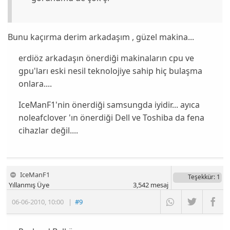
Bunu kaçırma derim arkadaşım , güzel makina...
erdiöz
arkadaşın önerdiği makinaların cpu ve
gpu'ları eski nesil teknolojiye sahip hiç bulaşma
onlara....
IceManF1
'nin önerdiği samsungda iyidir... ayıca
noleafclover
'ın önerdiği Dell ve Toshiba da fena
cihazlar değil....
IceManF1
Teşekkür
: 1
Yıllanmış Üye
3,542
mesaj
06-06-2010
,
10:00
|
#9