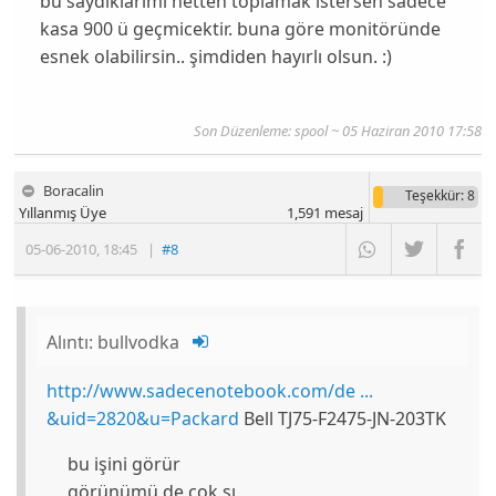
bu saydıklarımı netten toplamak istersen sadece
kasa 900 ü geçmicektir. buna göre monitöründe
esnek olabilirsin.. şimdiden hayırlı olsun. :)
Son Düzenleme: spool ~ 05 Haziran 2010 17:58
Boracalin
Teşekkür
: 8
Yıllanmış Üye
1,591
mesaj
05-06-2010
,
18:45
|
#8
Alıntı:
bullvodka
http://www.sadecenotebook.com/de ...
&uid=2820&u=Packard
Bell TJ75-F2475-JN-203TK
bu işini görür
görünümü de çok şı