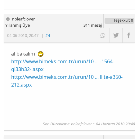
noleafclover
Teşekkür
: 0
Yıllanmış Üye
311
mesaj
04-06-2010
,
20:47
|
#4
al bakalım
http://www.bimeks.com.tr/urun/10 ... -1564-
gi33h32-.aspx
http://www.bimeks.com.tr/urun/10 ... llite-a350-
212.aspx
Son Düzenleme: noleafclover ~ 04 Haziran 2010 20:48