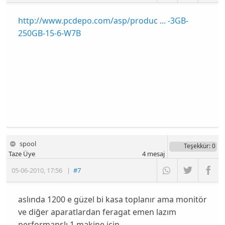
http://www.pcdepo.com/asp/produc ... -3GB-
250GB-15-6-W7B
spool
Teşekkür
: 0
Taze Üye
4
mesaj
05-06-2010
,
17:56
|
#7
aslında 1200 e güzel bi kasa toplanır ama monitör
ve diğer aparatlardan feragat emen lazım
performanslı 1 makine için..