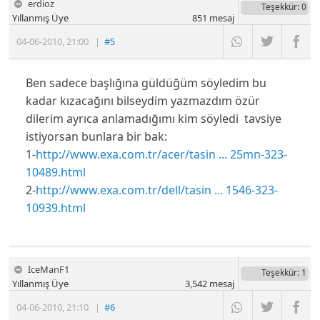
erdioz
Teşekkür
: 0
Yıllanmış Üye
851
mesaj
04-06-2010
,
21:00
|
#5
Ben sadece başlığına güldüğüm söyledim bu
kadar kızacağını bilseydim yazmazdım özür
dilerim ayrıca anlamadığımı kim söyledi tavsiye
istiyorsan bunlara bir bak:
1-
http://www.exa.com.tr/acer/tasin ... 25mn-323-
10489.html
2-
http://www.exa.com.tr/dell/tasin ... 1546-323-
10939.html
IceManF1
Teşekkür
: 1
Yıllanmış Üye
3,542
mesaj
04-06-2010
,
21:10
|
#6