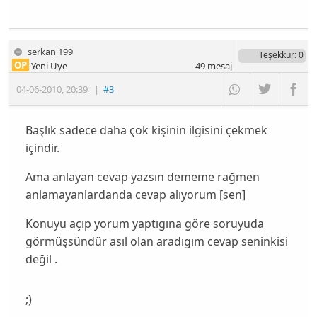
serkan 199
Teşekkür
: 0
OP
Yeni Üye
49
mesaj
04-06-2010
,
20:39
|
#3
Başlık sadece daha çok kişinin ilgisini çekmek
içindir.
Ama anlayan cevap yazsın dememe rağmen
anlamayanlardanda cevap alıyorum [sen]
Konuyu açıp yorum yaptıgına göre soruyuda
görmüşsündür asıl olan aradıgım cevap seninkisi
değil .
;)