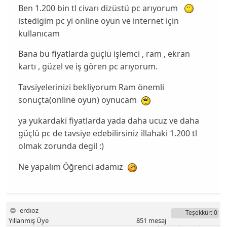
Ben 1.200 bin tl civarı dizüstü pc arıyorum
istedigim pc yi online oyun ve internet için
kullanıcam
Bana bu fiyatlarda güçlü işlemci , ram , ekran
kartı , güzel ve iş gören pc arıyorum.
Tavsiyelerinizi bekliyorum Ram önemli
sonuçta(online oyun) oynucam
ya yukardaki fiyatlarda yada daha ucuz ve daha
güçlü pc de tavsiye edebilirsiniz illahaki 1.200 tl
olmak zorunda degil :)
Ne yapalım Öğrenci adamız
erdioz
Teşekkür
: 0
Yıllanmış Üye
851
mesaj