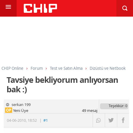
CHIP Online
Forum
Test ve Satın Alma
Dizüstü ve Netbook
Tavsiye bekliyorum anlıyorsan
bak :)
serkan 199
Teşekkür
: 0
OP
Yeni Üye
49
mesaj
04-06-2010
,
18:52
|
#1