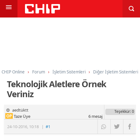
CHIP Online
Forum
İşletim Sistemleri
Diğer İşletim Sistemleri
Teknolojik Aletlere Örnek
Veriniz
aedtüktt
Teşekkür
: 0
OP
Taze Üye
6
mesaj
24-10-2016
,
10:18
|
#1