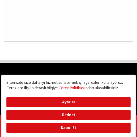
Türkiye
Cep Telefonu İncelemeleri,
Bilişim ve Teknoloji Haberleri CHIP Online’da!
©
2026
Doğan Burda Dergi Yayıncılık ve Pazarlama A.Ş.
/ Tüm hakları
saklıdır.