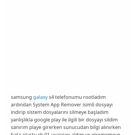
samsung
galaxy
s4 telefonumu rootladım
ardından System App Remover isimli dosyayı
indirip sistem dosyalarını silmeye başladım
yanlışlıkla google play ile ilgili bir dosyayı sildim
sanırım playe girerken sunucudan bilgi alınırken
hata oluştu rh 01 uyarısını aldım ve girememeye