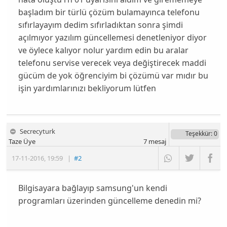
başladım bir türlü çözüm bulamayınca telefonu
sıfırlayayım dedim sıfırladıktan sonra şimdi
açılmıyor yazılım güncellemesi denetleniyor diyor
ve öylece kalıyor nolur yardım edin bu aralar
telefonu servise verecek veya değiştirecek maddi
gücüm de yok öğrenciyim bi çözümü var mıdır bu
işin yardımlarınızı bekliyorum lütfen
Secrecyturk
Teşekkür
: 0
Taze Üye
7
mesaj
17-11-2016
,
19:59
|
#2
Bilgisayara bağlayıp samsung'un kendi
programları üzerinden güncelleme denedin mi?