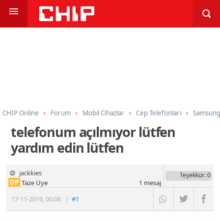
CHIP Online
Forum
Mobil Cihazlar
Cep Telefonları
Samsun
telefonum açılmıyor lütfen
yardım edin lütfen
jackkies
Teşekkür
: 0
OP
Taze Üye
1
mesaj
17-11-2016
,
00:06
|
#1