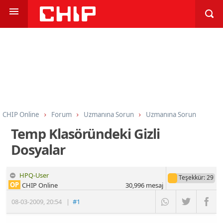
CHIP Online
Forum
Uzmanına Sorun
Uzmanına Sorun
Temp Klasöründeki Gizli
Dosyalar
HPQ-User
Teşekkür
: 29
OP
CHIP Online
30,996
mesaj
08-03-2009
,
20:54
|
#1