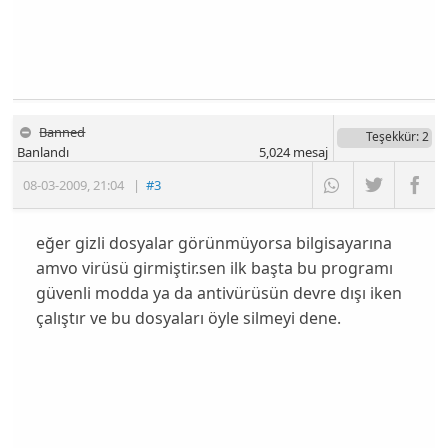
Banned
Teşekkür
: 2
Banlandı
5,024
mesaj
08-03-2009
,
21:04
|
#3
eğer gizli dosyalar görünmüyorsa bilgisayarına
amvo virüsü girmiştir.sen ilk başta bu programı
güvenli modda ya da antivürüsün devre dışı iken
çalıştır ve bu dosyaları öyle silmeyi dene.