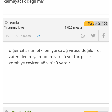
kalmayacak degil mi?
zombi
Teşekkür
: 106
Yıllanmış Üye
1,026
mesaj
19-11-2019
,
00:55
|
#6
diğer cihazları etkilemiyorsa ağ virüsü değildir o.
zaten dedim ya modem virüsü yoktur. pc leri
zombiye çeviren ağ virüsü vardır.
excel_mustafa