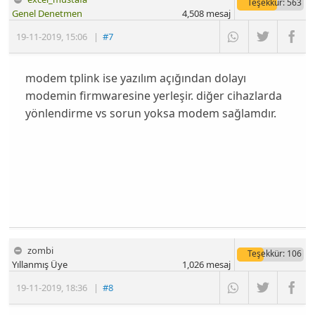
Teşekkür
: 563
Genel Denetmen
4,508
mesaj
19-11-2019
,
15:06
|
#7
modem tplink ise yazılım açığından dolayı
modemin firmwaresine yerleşir. diğer cihazlarda
yönlendirme vs sorun yoksa modem sağlamdır.
zombi
Teşekkür
: 106
Yıllanmış Üye
1,026
mesaj
19-11-2019
,
18:36
|
#8