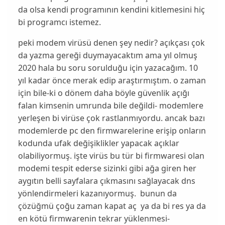
da olsa kendi programının kendini kitlemesini hiç
bi programcı istemez.
peki modem virüsü denen şey nedir? açıkçası çok
da yazma gereği duymayacaktım ama yıl olmuş
2020 hala bu soru sorulduğu için yazacağım. 10
yıl kadar önce merak edip araştırmıştım. o zaman
için bile-ki o dönem daha böyle güvenlik açığı
falan kimsenin umrunda bile değildi- modemlere
yerleşen bi virüse çok rastlanmıyordu. ancak bazı
modemlerde pc den firmwarelerine erişip onların
kodunda ufak değişiklikler yapacak açıklar
olabiliyormuş. işte virüs bu tür bi firmwaresi olan
modemi tespit ederse sizinki gibi ağa giren her
aygıtın belli sayfalara çıkmasını sağlayacak dns
yönlendirmeleri kazanıyormuş. bunun da
çözüğmü çoğu zaman kapat aç ya da bi res ya da
en kötü firmwarenin tekrar yüklenmesi-