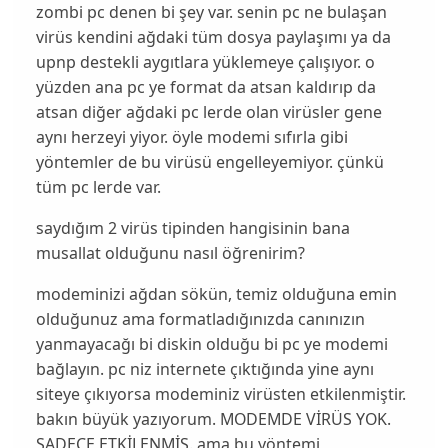
zombi pc denen bi şey var. senin pc ne bulaşan
virüs kendini ağdaki tüm dosya paylaşımı ya da
upnp destekli aygıtlara yüklemeye çalışıyor. o
yüzden ana pc ye format da atsan kaldırıp da
atsan diğer ağdaki pc lerde olan virüsler gene
aynı herzeyi yiyor. öyle modemi sıfırla gibi
yöntemler de bu virüsü engelleyemiyor. çünkü
tüm pc lerde var.
saydığım 2 virüs tipinden hangisinin bana
musallat olduğunu nasıl öğrenirim?
modeminizi ağdan sökün, temiz olduğuna emin
olduğunuz ama formatladığınızda canınızın
yanmayacağı bi diskin olduğu bi pc ye modemi
bağlayın. pc niz internete çıktığında yine aynı
siteye çıkıyorsa modeminiz virüsten etkilenmiştir.
bakın büyük yazıyorum. MODEMDE VİRÜS YOK.
SADECE ETKİLENMİŞ. ama bu yöntemi