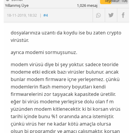
Teşekkür
: 106
Yıllanmış Üye
1,026
mesaj
18-11-2019
,
18:32
|
#4
dosyalarınıza uzantı da koydu ise bu zaten crypto
virüstür.
ayrıca modemi sormuşsunuz.
modem virüsü diye bi şey yoktur. sadece teoride
modeme etki edicek bazı virüsler bulunur. ancak
bunlar modem firmware içne yerleşemez. çünkü
modemlerin flash memory boyutları kendi
firmwarelerini zor taşıyacak kapasitede üretilir.
eğer bi virüs modeme yerleşirse dolu olan f m
yüzünden modem kitlenecektir. ki bi korsan virüs
tarihi içinde bunu %1 oranında anca istemiştir.
çünkü virüs her ne kadar kötü amaçla olursa
olsun bi programdır ve amacı çalışmaktır. korsan