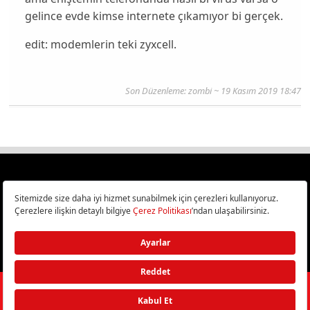
gelince evde kimse internete çıkamıyor bi gerçek.
edit: modemlerin teki zyxcell.
Son Düzenleme: zombi ~ 19 Kasım 2019 18:47
Türkiye
Cep Telefonu İncelemeleri,
Bilişim ve Teknoloji Haberleri CHIP Online’da!
©
2026
Doğan Burda Dergi Yayıncılık ve Pazarlama A.Ş.
/ Tüm hakları
saklıdır.