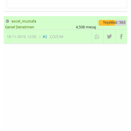
excel_mustafa
Teşekkür
: 563
Genel Denetmen
4,508
mesaj
18-11-2019
,
12:50
|
#2
ÇÖZÜM