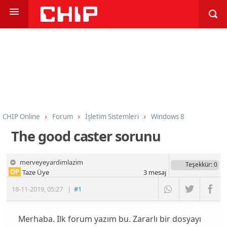
CHIP Online
Forum
İşletim Sistemleri
Windows 8
The good caster sorunu
merveyeyardimlazim
Teşekkür
: 0
OP
Taze Üye
3
mesaj
18-11-2019
,
05:27
|
#1
Merhaba. Ilk forum yazım bu. Zararlı bir dosyayı