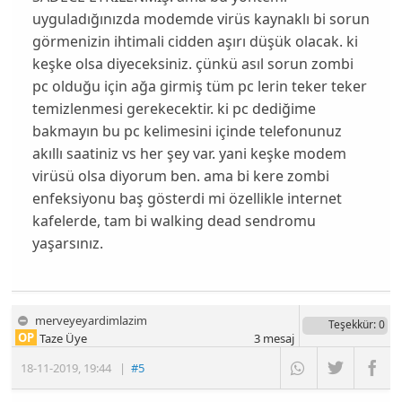
uyguladığınızda modemde virüs kaynaklı bi sorun
görmenizin ihtimali cidden aşırı düşük olacak. ki
keşke olsa diyeceksiniz. çünkü asıl sorun zombi
pc olduğu için ağa girmiş tüm pc lerin teker teker
temizlenmesi gerekecektir. ki pc dediğime
bakmayın bu pc kelimesini içinde telefonunuz
akıllı saatiniz vs her şey var. yani keşke modem
virüsü olsa diyorum ben. ama bi kere zombi
enfeksiyonu baş gösterdi mi özellikle internet
kafelerde, tam bi walking dead sendromu
yaşarsınız.
merveyeyardimlazim
Teşekkür
: 0
OP
Taze Üye
3
mesaj
18-11-2019
,
19:44
|
#5