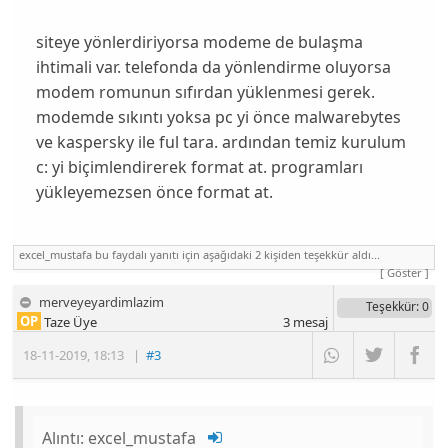
siteye yönlerdiriyorsa modeme de bulaşma
ihtimali var. telefonda da yönlendirme oluyorsa
modem romunun sıfırdan yüklenmesi gerek.
modemde sıkıntı yoksa pc yi önce malwarebytes
ve kaspersky ile ful tara. ardından temiz kurulum
c: yi biçimlendirerek format at. programları
yükleyemezsen önce format at.
excel_mustafa bu faydalı yanıtı için aşağıdaki 2 kişiden teşekkür aldı...
[ Göster ]
merveyeyardimlazim
Teşekkür
: 0
OP
Taze Üye
3
mesaj
18-11-2019
,
18:13
|
#3
Alıntı:
excel_mustafa