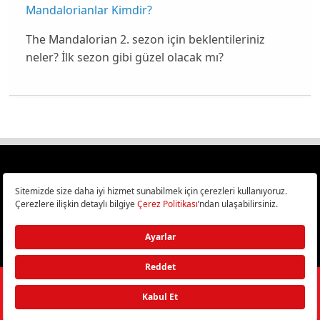
Mandalorianlar Kimdir?
The Mandalorian 2. sezon için beklentileriniz
neler? İlk sezon gibi güzel olacak mı?
Türkiye
Cep Telefonu İncelemeleri,
Bilişim ve Teknoloji Haberleri CHIP Online’da!
©
2026
Doğan Burda Dergi Yayıncılık ve Pazarlama A.Ş.
/ Tüm hakları
saklıdır.