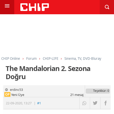
CHIP Online
Forum
CHIP-LIFE
Sinema, TV, DVD-Bluray
The Mandalorian 2. Sezona
Doğru
erdinc53
Teşekkür
: 0
OP
Yeni Üye
21
mesaj
22-09-2020
,
13:27
|
#1