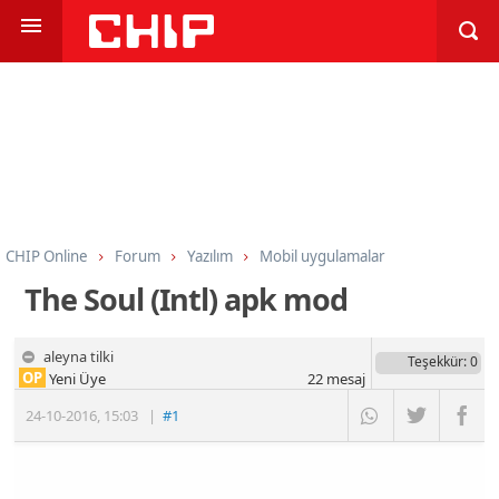
CHIP Online
Forum
Yazılım
Mobil uygulamalar
The Soul (Intl) apk mod
aleyna tilki
Teşekkür
: 0
OP
Yeni Üye
22
mesaj
24-10-2016
,
15:03
|
#1