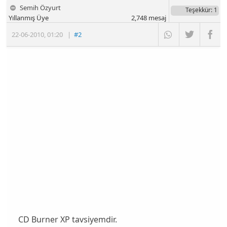
Semih Özyurt
Teşekkür
: 1
Yıllanmış Üye
2,748
mesaj
22-06-2010
,
01:20
|
#2
CD Burner XP tavsiyemdir.