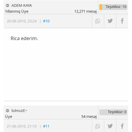
ADEM-KAYA
Teşekkür
: 10
Yıllanmış Üye
12,271
mesaj
20-06-2010
,
23:24
|
#10
Rica ederim.
lolmutE~
Teşekkür
: 0
Üye
54
mesaj
21-06-2010
,
21:10
|
#11