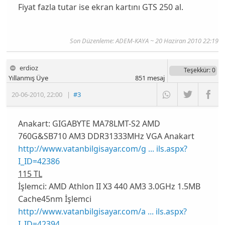
Fiyat fazla tutar ise ekran kartını GTS 250 al.
Son Düzenleme: ADEM-KAYA ~ 20 Haziran 2010 22:19
erdioz
Teşekkür
: 0
Yıllanmış Üye
851
mesaj
20-06-2010
,
22:00
|
#3
Anakart:
GIGABYTE MA78LMT-S2 AMD
760G&SB710 AM3 DDR31333MHz VGA Anakart
http://www.vatanbilgisayar.com/g ... ils.aspx?
I_ID=42386
115 TL
İşlemci:
AMD Athlon II X3 440 AM3 3.0GHz 1.5MB
Cache45nm İşlemci
http://www.vatanbilgisayar.com/a ... ils.aspx?
I_ID=42394