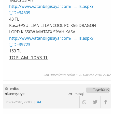
YAZICI SİYAH
http://www.vatanbilgisayar.com/l ... ils.aspx?
I_ID=34609
43 TL
Kasa+PSU:
LIAN LI LANCOOL PC-K56 DRAGON
LORD K 550W MidTATX SİYAH KASA
http://www.vatanbilgisayar.com/l ... ils.aspx?
I_ID=39723
163 TL
TOPLAM: 1053 TL
Son Düzenleme: erdioz ~ 20 Haziran 2010 22:02
erdioz
Teşekkür
: 0
Yıllanmış Üye
851
mesaj
20-06-2010
,
22:03
|
#4