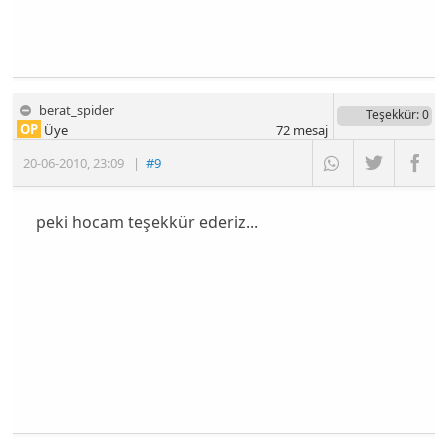
berat_spider
Teşekkür
: 0
OP
Üye
72
mesaj
20-06-2010
,
23:09
|
#9
peki hocam teşekkür ederiz...