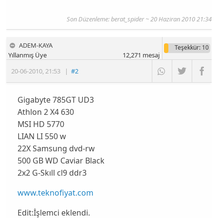
Son Düzenleme:
berat_spider
~ 20 Haziran 2010 21:34
ADEM-KAYA
Teşekkür
: 10
Yıllanmış Üye
12,271
mesaj
20-06-2010
,
21:53
|
#2
Gigabyte 785GT UD3
Athlon 2 X4 630
MSI HD 5770
LIAN LI 550 w
22X Samsung dvd-rw
500 GB WD Caviar Black
2x2 G-Skıll cl9 ddr3
www.teknofiyat.com
Edit:İşlemci eklendi.