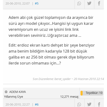
20-06-2010
,
22:07
|
#5
Adem abi çok güzel toplamışsın da arayınca bir
sürü ayrı model çıkıyor...Hangisi iyi uygun karar
veremiyorum en ucuz ve iyisini link link
verebilirsen seviniriz..Uğraştırcaz ama ...
Edit: erdioz ekran kartı dehşet bir şeye benziyor
ama benim bildiğim kadarıyla 128 bit düşük
galiba en az 256 bit olması gerek diye biliyorum
ilerde sorun olmaması için...?
Son Düzenleme: berat_spider ~ 20 Haziran 2010 22:14
ADEM-KAYA
Teşekkür
: 10
Yıllanmış Üye
12,271
mesaj
20-06-2010
,
22:27
|
#6