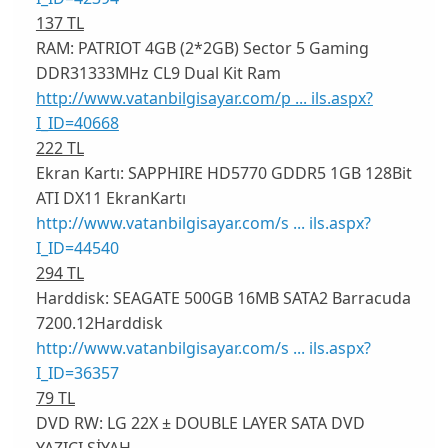
137 TL
RAM:
PATRIOT 4GB (2*2GB) Sector 5 Gaming
DDR31333MHz CL9 Dual Kit Ram
http://www.vatanbilgisayar.com/p ... ils.aspx?
I_ID=40668
222 TL
Ekran Kartı:
SAPPHIRE HD5770 GDDR5 1GB 128Bit
ATI DX11 EkranKartı
http://www.vatanbilgisayar.com/s ... ils.aspx?
I_ID=44540
294 TL
Harddisk:
SEAGATE 500GB 16MB SATA2 Barracuda
7200.12Harddisk
http://www.vatanbilgisayar.com/s ... ils.aspx?
I_ID=36357
79 TL
DVD RW:
LG 22X ± DOUBLE LAYER SATA DVD