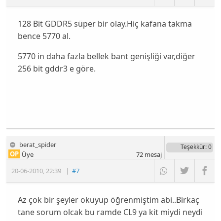
128 Bit GDDR5 süper bir olay.Hiç kafana takma
bence 5770 al.
5770 in daha fazla bellek bant genişliği var,diğer
256 bit gddr3 e göre.
berat_spider
Teşekkür
: 0
OP
Üye
72
mesaj
20-06-2010
,
22:39
|
#7
Az çok bir şeyler okuyup öğrenmiştim abi..Birkaç
tane sorum olcak bu ramde CL9 ya kit miydi neydi