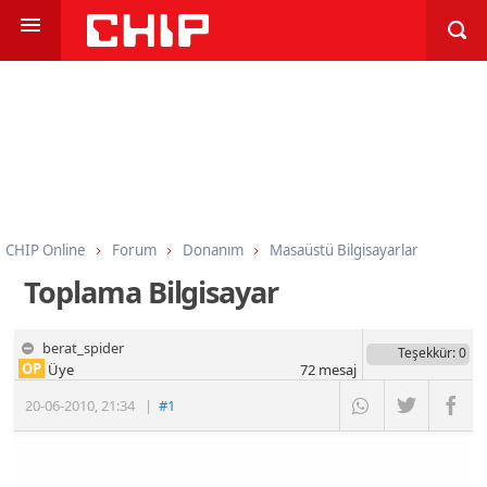
CHIP Online
Forum
Donanım
Masaüstü Bilgisayarlar
Toplama Bilgisayar
berat_spider
Teşekkür
: 0
OP
Üye
72
mesaj
20-06-2010
,
21:34
|
#1