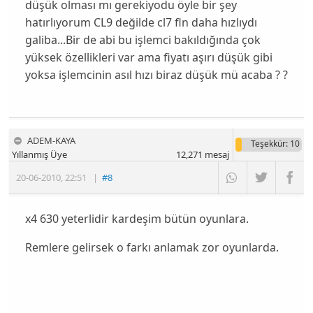
düşük olması mı gerekiyodu öyle bir şey
hatırlıyorum CL9 değilde cl7 fln daha hızlıydı
galiba...Bir de abi bu işlemci bakıldığında çok
yüksek özellikleri var ama fiyatı aşırı düşük gibi
yoksa işlemcinin asıl hızı biraz düşük mü acaba ? ?
ADEM-KAYA
Teşekkür
: 10
Yıllanmış Üye
12,271
mesaj
20-06-2010
,
22:51
|
#8
x4 630 yeterlidir kardeşim bütün oyunlara.
Remlere gelirsek o farkı anlamak zor oyunlarda.