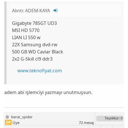
Alıntı:
ADEM-KAYA
Gigabyte 785GT UD3
MSI HD 5770
LIAN LI 550 w
22X Samsung dvd-rw
500 GB WD Caviar Black
2x2 G-Skıll cl9 ddr3
www.teknofiyat.com
adem abi işlemciyi yazmayı unutmuşsun.
berat_spider
Teşekkür
: 0
OP
Üye
72
mesaj