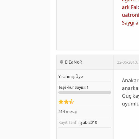
ark Fal
uatron
Saygıla
ElEaNoR
22-06-2010
,
Yıllanmış Üye
Anakart
anarkar
Teşekkür
Sayısı
: 1
Güç kay
uyumlud
514
mesaj
Kayıt Tarihi:
Şub 2010