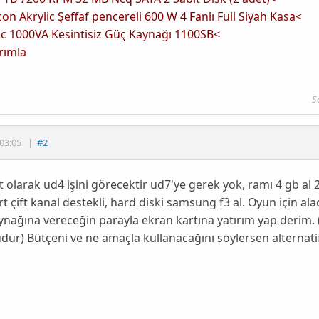
con Akrylic Şeffaf pencereli 600 W 4 Fanlı Full Siyah Kasa<
ic 1000VA Kesintisiz Güç Kaynağı 1100SB<
rımla
S
03:05
|
#2
 olarak ud4 işini görecektir ud7'ye gerek yok, ramı 4 gb al 
t çift kanal destekli, hard diski samsung f3 al. Oyun için ala
nağına vereceğin parayla ekran kartına yatırım yap derim. (P
ur) Bütçeni ve ne amaçla kullanacağını söylersen alternatif 