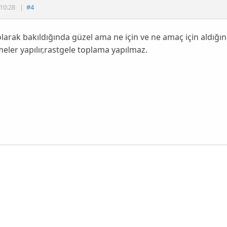
10:28
|
#4
larak bakıldığında güzel ama ne için ve ne amaç için aldığın
eler yapılır,rastgele toplama yapılmaz.