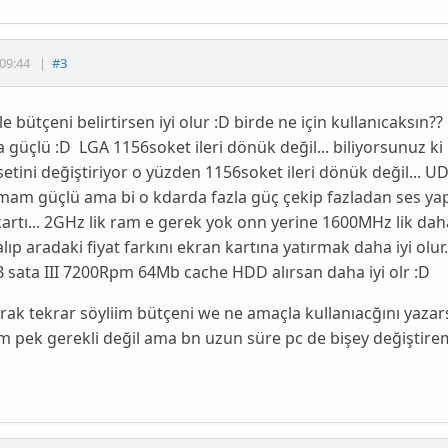
09:44
|
#3
le bütçeni belirtirsen iyi olur :D birde ne için kullanıcaksın
 güçlü :D LGA 1156soket ileri dönük değil... biliyorsunuz ki 
etini değiştiriyor o yüzden 1156soket ileri dönük değil... U
mam güçlü ama bi o kdarda fazla güç çekip fazladan ses yapı
artı... 2GHz lik ram e gerek yok onn yerine 1600MHz lik dah
ıp aradaki fiyat farkını ekran kartına yatırmak daha iyi olur
sata III 7200Rpm 64Mb cache HDD alırsan daha iyi olr :D
rak tekrar söyliim bütçeni we ne amaçla kullanıacğını yazarsa
 pek gerekli değil ama bn uzun süre pc de bişey değiştir