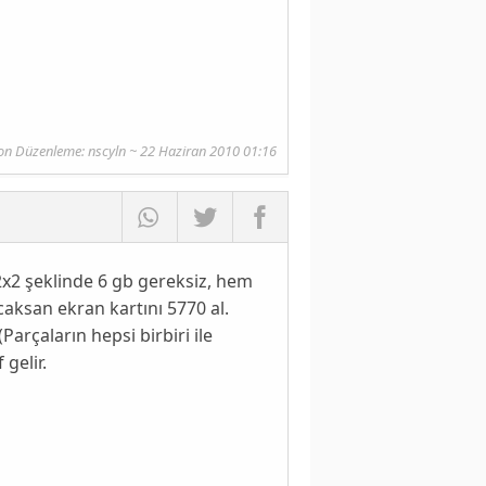
on Düzenleme:
nscyln
~ 22 Haziran 2010 01:16
2x2 şeklinde 6 gb gereksiz, hem
caksan ekran kartını 5770 al.
arçaların hepsi birbiri ile
gelir.