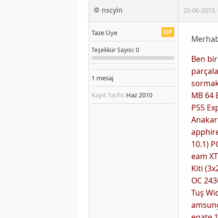
nscyln
22-06-2010
,
OP
Taze Üye
Merhab
Teşekkür
Sayısı
: 0
Ben bir
parçala
1
mesaj
sormak 
MB 64 
Kayıt Tarihi:
Haz 2010
P55 Exp
Anakar
apphir
10.1) P
eam XT
Kiti (3
OC 243
Tuş Wi
amsung
egate 1