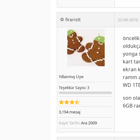
firaristt
22-06-2010
,
öncelik
oldukça
yonga s
kart ta
ekran k
ramm al
Yıllanmış Üye
WD 1TB 
Teşekkür
Sayısı
: 3
son ola
6GB ram
3,194
mesaj
Kayıt Tarihi:
Ara 2009