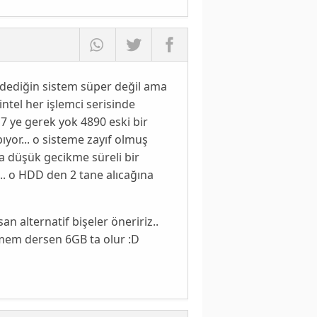
?? dediğin sistem süper değil ama
intel her işlemci serisinde
D7 ye gerek yok 4890 eski bir
yor... o sisteme zayıf olmuş
a düşük gecikme süreli bir
... o HDD den 2 tane alıcağına
n alternatif bişeler öneririz..
emem dersen 6GB ta olur :D