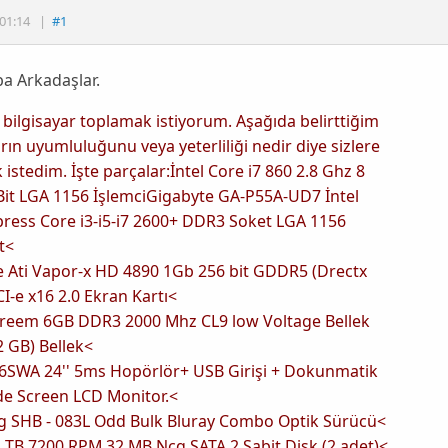
01:14
|
#1
a Arkadaşlar.
 bilgisayar toplamak istiyorum. Aşağıda belirttiğim
rın uyumluluğunu veya yeterliliği nedir diye sizlere
istedim. İşte parçalar:İntel Core i7 860 2.8 Ghz 8
Bit LGA 1156 İşlemciGigabyte GA-P55A-UD7 İntel
ress Core i3-i5-i7 2600+ DDR3 Soket LGA 1156
t<
e Ati Vapor-x HD 4890 1Gb 256 bit GDDR5 (Drectx
CI-e x16 2.0 Ekran Kartı<
reem 6GB DDR3 2000 Mhz CL9 low Voltage Bellek
x2 GB) Bellek<
6SWA 24'' 5ms Hopörlör+ USB Girişi + Dokunmatik
de Screen LCD Monitor.<
 SHB - 083L Odd Bulk Bluray Combo Optik Sürücü<
 TB 7200 RPM 32 MB Ncq SATA 2 Sabit Disk (2 adet)<