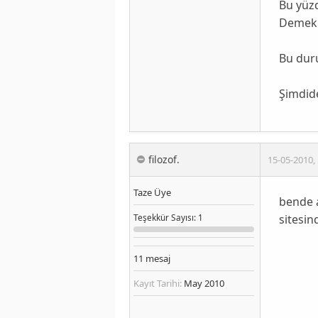
Bu yüzd
Demekki
Bu dur
Şimdide
filozof.
15-05-2010
,
Taze Üye
bende a
sitesin
Teşekkür
Sayısı
: 1
11
mesaj
Kayıt Tarihi:
May 2010