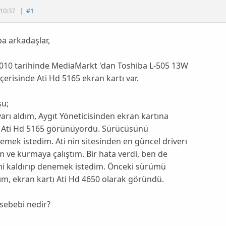
10:37
|
#1
a arkadaşlar,
2010 tarihinde MediaMarkt 'dan Toshiba L-505 13W
İçerisinde Ati Hd 5165 ekran kartı var.
şu;
yarı aldım, Aygıt Yöneticisinden ekran kartına
 Ati Hd 5165 görünüyordu. Sürücüsünü
emek istedim. Ati nin sitesinden en güncel driverı
m ve kurmaya çalıştım. Bir hata verdi, ben de
ni kaldırıp denemek istedim. Önceki sürümü
ım, ekran kartı Ati Hd 4650 olarak göründü.
sebebi nedir?