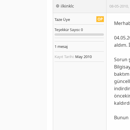
ilkinklc
08-05-2010
,
OP
Taze Üye
Merhab
Teşekkür
Sayısı
: 0
04.05.
aldım. 
1
mesaj
Kayıt Tarihi:
May 2010
Sorun 
Bilgisa
baktım
güncell
indirdi
önceki
kaldırd
Bunun 