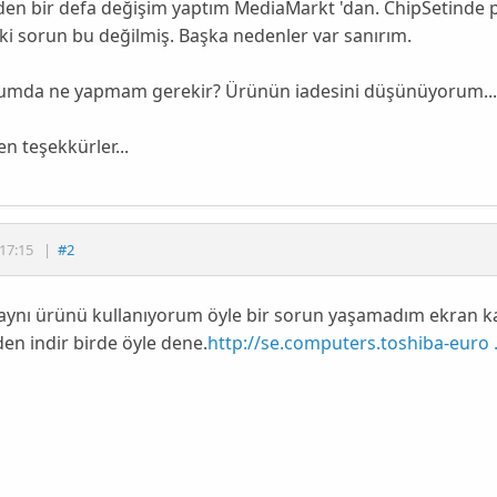
en bir defa değişim yaptım MediaMarkt 'dan. ChipSetinde pr
 sorun bu değilmiş. Başka nedenler var sanırım.
umda ne yapmam gerekir? Ürünün iadesini düşünüyorum...
n teşekkürler...
17:15
|
#2
ynı ürünü kullanıyorum öyle bir sorun yaşamadım ekran kar
den indir birde öyle dene.
http://se.computers.toshiba-euro .