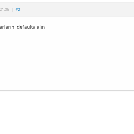
21:06
|
#2
arlarını defaulta alın