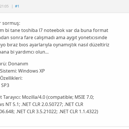
21:05
|
#1
r sormuş:
m bi tane toshiba l7 noteebok var da buna format
ndan sonra fare calışmadı ama aygıt yonetıcısınde
o bıraz bıos ayarlarıyla oynamıştık nasıl düzeltiriz
bana bi yardımcı olun...
ürü:
Donanım
 Sistemi:
Windows XP
Özellikleri:
 SP3
t Tarayıcı:
Mozilla/4.0 (compatible; MSIE 7.0;
 NT 5.1; .NET CLR 2.0.50727; .NET CLR
06.648; .NET CLR 3.5.21022; .NET CLR 1.1.4322)