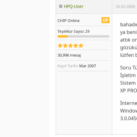
HPQ-User
18-02-2009
,
OP
CHIP Online
bahadı
ya beni
Teşekkür
Sayısı
: 29
attık o
gözüküy
lütfen 
30,996
mesaj
Kayıt Tarihi:
Mar 2007
Soru T
İşletim
Sistem 
XP PRO
İnterne
Windows
3.0.045