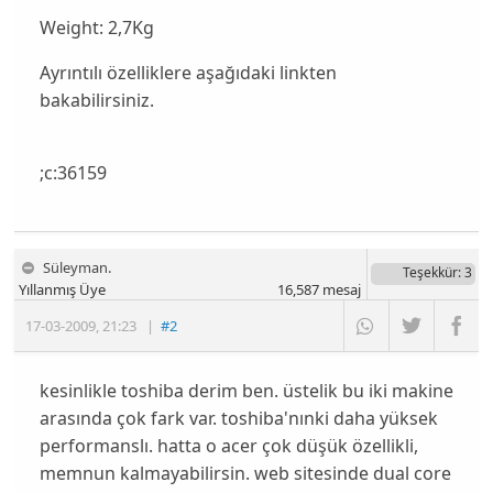
Weight: 2,7Kg
Ayrıntılı özelliklere aşağıdaki linkten
bakabilirsiniz.
;c:36159
Süleyman.
Teşekkür
: 3
Yıllanmış Üye
16,587
mesaj
17-03-2009
,
21:23
|
#2
kesinlikle toshiba derim ben. üstelik bu iki makine
arasında çok fark var. toshiba'nınki daha yüksek
performanslı. hatta o acer çok düşük özellikli,
memnun kalmayabilirsin. web sitesinde dual core