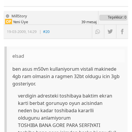
MillStory
Teşekkür
: 0
OP
Yeni Üye
39
mesaj
19-03-2009
,
14:29
|
#20
elsad
ben asus m50vn kullaniyorum vistali makinede
4gb ram olmasin a ragmen 32bt oldugu icin 3gb
gosteriyor.
verdigin adresteki toshibaya baktim ekran
karti berbat gorunuyo oyun acisindan
neden bu kadar toshibada kararlli
oldugunu anlamiyorum
TOSHIBA BANA GORE PARA SERFIYATI