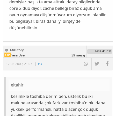
demişler başlıkta ama alttaki detay bilgilerinde
core 2 duo diyor. cache belleği biraz düşük ama
oyun oynamayı düşünmüyorum diyorsun. olabilir
bu bilgisayar. biraz daha iyi birşey de
düşünebilirsin.
MillStory
Teşekkür
: 0
OP
Yeni Üye
39
mesaj
17-03-2009
,
21:27
|
#3
eltahir
kesinlikle toshiba derim ben. üstelik bu iki
makine arasında çok fark var. toshiba'nınki daha
yüksek performanslı. hatta o acer çok düşük
özellikli, memnun kalmayabilirsin. web sitesinde