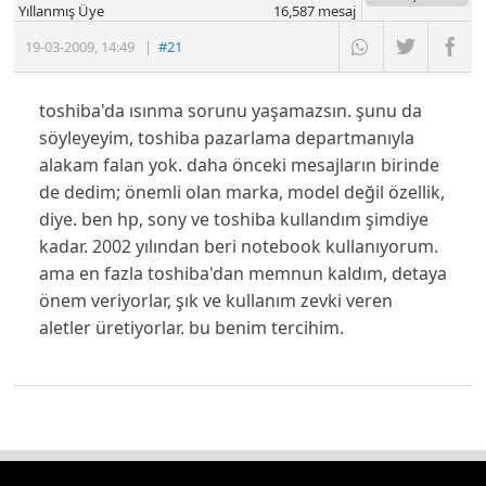
Yıllanmış Üye
16,587
mesaj
19-03-2009
,
14:49
|
#21
toshiba'da ısınma sorunu yaşamazsın. şunu da
söyleyeyim, toshiba pazarlama departmanıyla
alakam falan yok. daha önceki mesajların birinde
de dedim; önemli olan marka, model değil özellik,
diye. ben hp, sony ve toshiba kullandım şimdiye
kadar. 2002 yılından beri notebook kullanıyorum.
ama en fazla toshiba'dan memnun kaldım, detaya
önem veriyorlar, şık ve kullanım zevki veren
aletler üretiyorlar. bu benim tercihim.