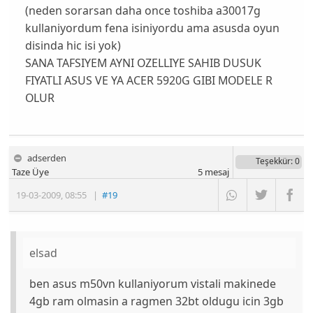
(neden sorarsan daha once toshiba a30017g
kullaniyordum fena isiniyordu ama asusda oyun
disinda hic isi yok)
SANA TAFSIYEM AYNI OZELLIYE SAHIB DUSUK
FIYATLI ASUS VE YA ACER 5920G GIBI MODELE R
OLUR
adserden
Teşekkür
: 0
Taze Üye
5
mesaj
19-03-2009
,
08:55
|
#19
elsad
ben asus m50vn kullaniyorum vistali makinede
4gb ram olmasin a ragmen 32bt oldugu icin 3gb