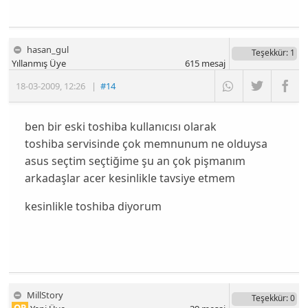
hasan_gul
Teşekkür
: 1
Yıllanmış Üye
615
mesaj
18-03-2009
,
12:26
|
#14
ben bir eski toshiba kullanıcısı olarak
toshiba servisinde çok memnunum ne olduysa
asus seçtim seçtiğime şu an çok pişmanım
arkadaşlar acer kesinlikle tavsiye etmem
kesinlikle toshiba diyorum
MillStory
Teşekkür
: 0
OP