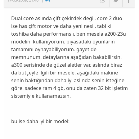
17-03-2009
,
21:40
|
#4
Dual core aslında çift çekirdek değil. core 2 duo
ise has çift motor ve daha yeni nesil. tabi ki
toshiba daha performanslı. ben mesela a200-23u
modelini kullanıyorum. piyasadaki oyunların
tamamını oynayabiliyorum. gayet de
memnunum. detaylarına aşağıdan bakabilirsin.
a300 serisinde de güzel aletler var. aslında biraz
da bütçeyle ilgili bir mesele. aşağıdaki makine
senin baktığından daha iyi aslında senin isteğine
göre. sadece ram 4 gb, onu da zaten 32 bit işletim
sistemiyle kullanamazsın.
bu ise daha iyi bir model: