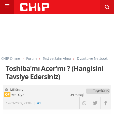
CHIP Online
Forum
Test ve Satın Alma
Dizüstü ve Netbook
Toshiba'mı Acer'mı ? (Hangisini
Tavsiye Edersiniz)
MillStory
Teşekkür
: 0
OP
Yeni Üye
39
mesaj
17-03-2009
,
21:04
|
#1