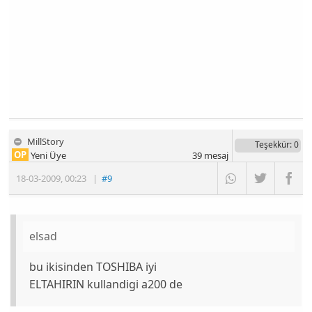
MillStory
Teşekkür
: 0
OP
Yeni Üye
39
mesaj
18-03-2009
,
00:23
|
#9
elsad
bu ikisinden TOSHIBA iyi
ELTAHIRIN kullandigi a200 de