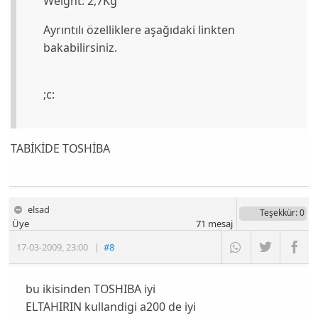
Weight: 2,7Kg
Ayrıntılı özelliklere aşağıdaki linkten
bakabilirsiniz.
;c:
TABİKİDE TOSHİBA
elsad
Teşekkür
: 0
Üye
71
mesaj
17-03-2009
,
23:00
|
#8
bu ikisinden TOSHIBA iyi
ELTAHIRIN kullandigi a200 de iyi