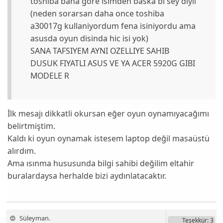
toshiba bana gore isimden baska bi sey diyil
(neden sorarsan daha once toshiba
a30017g kullaniyordum fena isiniyordu ama
asusda oyun disinda hic isi yok)
SANA TAFSIYEM AYNI OZELLIYE SAHIB
DUSUK FIYATLI ASUS VE YA ACER 5920G GIBI
MODELE R
İlk mesajı dikkatli okursan eğer oyun oynamıyacağımı
belirtmiştim.
Kaldı ki oyun oynamak istesem laptop değil masaüstü
alırdım.
Ama ısınma hususunda bilgi sahibi değilim eltahir
buralardaysa herhalde bizi aydınlatacaktır.
Süleyman.
Teşekkür
: 3