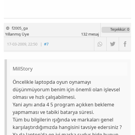
f2005_ga
Teşekkür
: 0
Yıllanmış Üye
132
mesaj
17-03-2009
,
22:50
|
#7
MillStory
Öncelikle laptopda oyun oynamayı
düşünmüyorum benim için önemli olan işlevsel
olması ve hızlı çalışabilmesi.
Yani aynı anda 4 5 program açıkken bekleme
yapmaması ve tabiki batarya süresi.
Tüm bu bilgilerin ışığında ve markaları genel
karşılaştırdığımızda hangisini tavsiye edersiniz ?
Ya da laptop'da en iyi marka şudur bide bunun