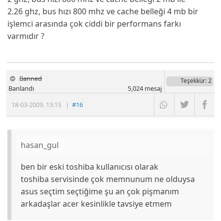
2.26 ghz, bus hızı 800 mhz ve cache belleği 4 mb bir
işlemci arasında çok ciddi bir performans farkı
varmıdır ?
Banned
Teşekkür
: 2
Banlandı
5,024
mesaj
18-03-2009
,
13:15
|
#16
hasan_gul
ben bir eski toshiba kullanıcısı olarak
toshiba servisinde çok memnunum ne olduysa
asus seçtim seçtiğime şu an çok pişmanım
arkadaşlar acer kesinlikle tavsiye etmem