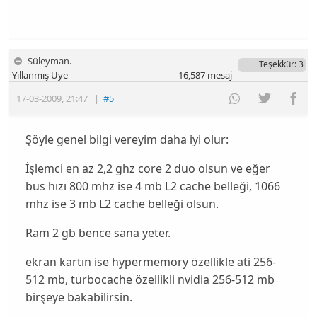
Süleyman.
Teşekkür
: 3
Yıllanmış Üye
16,587
mesaj
17-03-2009
,
21:47
|
#5
Şöyle genel bilgi vereyim daha iyi olur:
İşlemci en az 2,2 ghz core 2 duo olsun ve eğer
bus hızı 800 mhz ise 4 mb L2 cache belleği, 1066
mhz ise 3 mb L2 cache belleği olsun.
Ram 2 gb bence sana yeter.
ekran kartın ise hypermemory özellikle ati 256-
512 mb, turbocache özellikli nvidia 256-512 mb
birşeye bakabilirsin.