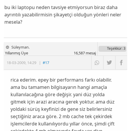
bu iki laptopu neden tavsiye etmiyorsun biraz daha
ayrıntılı yazabilirmisin şikayetçi olduğun yönleri neler
mesela?
Süleyman.
Teşekkür
: 3
Yıllanmış Üye
16,587
mesaj
18-03-2009
,
14:29
|
#17
rica ederim. epey bir performans farkı olabilir.
ama bu tamamen bilgisayarın hangi amaçla
kullanılacağına göre değişir. yani düz yolda
gitmek için arazi aracına gerek yoktur. ama düz
yoldaki sürüş keyfinizi de gene siz belirlersiniz
seçtiğiniz araca göre. 2 mb cache tek çekirdek
işlemcilerde kullanılıyordu yıllar önce, şimdi çift
çekirdekte 4 mb olmasında fayda var diye