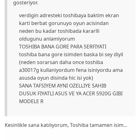
gosteriyor.
verdigin adresteki toshibaya baktim ekran
karti berbat gorunuyo oyun acisindan
neden bu kadar toshibada kararlli
oldugunu anlamiyorum
TOSHIBA BANA GORE PARA SERFIYATI
toshiba bana gore isimden baska bi sey diyil
(neden sorarsan daha once toshiba
a30017g kullaniyordum fena isiniyordu ama
asusda oyun disinda hic isi yok)
SANA TAFSIYEM AYNI OZELLIYE SAHIB
DUSUK FIYATLI ASUS VE YA ACER 5920G GIBI
MODELE R
Kesinlikle sana katılıyorum, Toshiba tamamen isim...