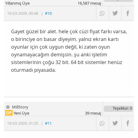
Yıllanmış Üye
16,587
mesaj
18-03-2009
,
00:48
|
#10
Gayet güzel bir alet. hele çok cüzi fiyat farkı varsa,
o birinciye on basar diyeyim. yalnız ekran kartı
oyunlar için çok uygun değil, ki zaten oyun
oynamayacağım demişsin. şu anki işletim
sistemlerinin çoğu 32 bit. 64 bit sistemler henüz
oturmadı piyasada.
MillStory
Teşekkür
: 0
OP
Yeni Üye
39
mesaj
18-03-2009
,
01:35
|
#11