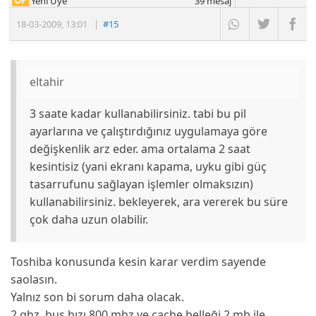
Yeni Üye
39
mesaj
18-03-2009
,
13:01
|
#15
eltahir
3 saate kadar kullanabilirsiniz. tabi bu pil
ayarlarına ve çalıştırdığınız uygulamaya göre
değişkenlik arz eder. ama ortalama 2 saat
kesintisiz (yani ekranı kapama, uyku gibi güç
tasarrufunu sağlayan işlemler olmaksızın)
kullanabilirsiniz. bekleyerek, ara vererek bu süre
çok daha uzun olabilir.
Toshiba konusunda kesin karar verdim sayende
saolasın.
Yalnız son bi sorum daha olacak.
2 ghz, bus hızı 800 mhz ve cache belleği 2 mb ile