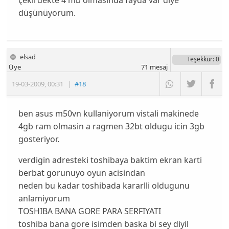
düşünüyorum.
elsad
Teşekkür
: 0
Üye
71
mesaj
19-03-2009
,
00:31
|
#18
ben asus m50vn kullaniyorum vistali makinede
4gb ram olmasin a ragmen 32bt oldugu icin 3gb
gosteriyor.
verdigin adresteki toshibaya baktim ekran karti
berbat gorunuyo oyun acisindan
neden bu kadar toshibada kararlli oldugunu
anlamiyorum
TOSHIBA BANA GORE PARA SERFIYATI
toshiba bana gore isimden baska bi sey diyil