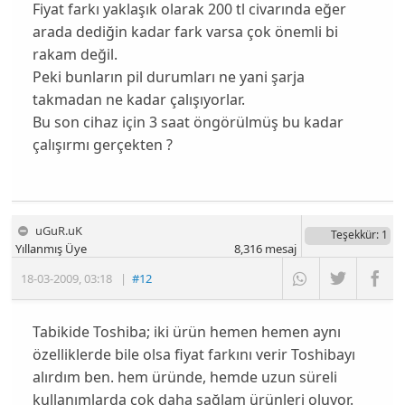
Fiyat farkı yaklaşık olarak 200 tl civarında eğer
arada dediğin kadar fark varsa çok önemli bi
rakam değil.
Peki bunların pil durumları ne yani şarja
takmadan ne kadar çalışıyorlar.
Bu son cihaz için 3 saat öngörülmüş bu kadar
çalışırmı gerçekten ?
uGuR.uK
Teşekkür
: 1
Yıllanmış Üye
8,316
mesaj
18-03-2009
,
03:18
|
#12
Tabikide Toshiba; iki ürün hemen hemen aynı
özelliklerde bile olsa fiyat farkını verir Toshibayı
alırdım ben. hem üründe, hemde uzun süreli
kullanımlarda çok daha sağlam ürünleri oluyor.