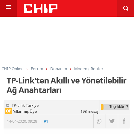
CHIP Online
Forum
Donanım
Modem, Router
TP-Link'ten Akıllı ve Yönetilebilir
Ağ Anahtarları
TP-Link Türkiye
Teşekkür
: 7
OP
Yıllanmış Üye
193
mesaj
14-04-2020
,
09:28
|
#1