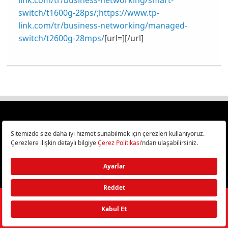
link.com/tr/business-networking/smart-
switch/t1600g-28ps/;
https://www.tp-
link.com/tr/business-networking/managed-
switch/t2600g-28mps/
[url=][/url]
Türkiye
Cep Telefonu İncelemeleri,
Bilişim ve Teknoloji Haberleri CHIP Online’da!
©
2026
Doğan Burda Dergi Yayıncılık ve Pazarlama A.Ş.
/ Tüm hakları
saklıdır.