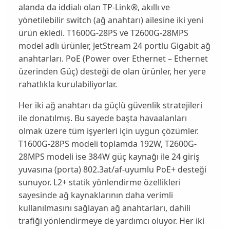
alanda da iddialı olan TP-Link®, akıllı ve
yönetilebilir switch (ağ anahtarı) ailesine iki yeni
ürün ekledi. T1600G-28PS ve T2600G-28MPS
model adlı ürünler, JetStream 24 portlu Gigabit ağ
anahtarları. PoE (Power over Ethernet – Ethernet
üzerinden Güç) desteği de olan ürünler, her yere
rahatlıkla kurulabiliyorlar.
Her iki ağ anahtarı da güçlü güvenlik stratejileri
ile donatılmış. Bu sayede başta havaalanları
olmak üzere tüm işyerleri için uygun çözümler.
T1600G-28PS modeli toplamda 192W, T2600G-
28MPS modeli ise 384W güç kaynağı ile 24 giriş
yuvasına (porta) 802.3at/af-uyumlu PoE+ desteği
sunuyor. L2+ statik yönlendirme özellikleri
sayesinde ağ kaynaklarının daha verimli
kullanılmasını sağlayan ağ anahtarları, dahili
trafiği yönlendirmeye de yardımcı oluyor. Her iki