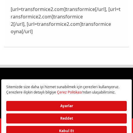
[url=transformice2.com]transformice[/url], [url=t
ransformice2.com]transformice
2[/url], [url=transformice2.com]transformice
oyna[/url]
Türkiye
Cep Telefonu İncelemeleri,
Bilişim ve Teknoloji Haberleri CHIP Online’da!
©
2026
Doğan Burda Dergi Yayıncılık ve Pazarlama A.Ş.
/ Tüm hakları