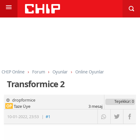
CHIP Online
Forum
Oyunlar
Online Oyunlar
Transformice 2
dropformice
Teşekkür
: 0
OP
Taze Üye
3
mesaj
10-01-2022
,
23:53
|
#1