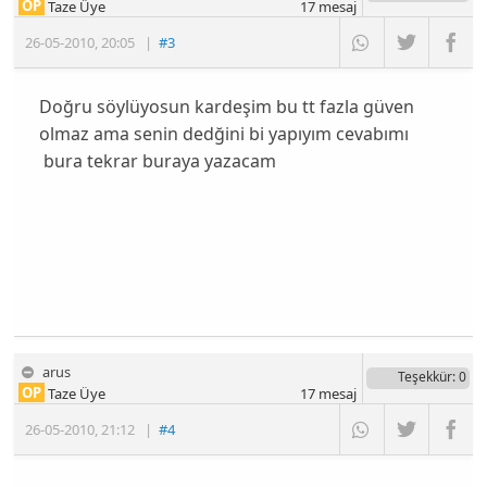
OP
Taze Üye
17
mesaj
26-05-2010
,
20:05
|
#3
Doğru söylüyosun kardeşim bu tt fazla güven
olmaz ama senin dedğini bi yapıyım cevabımı
bura tekrar buraya yazacam
arus
Teşekkür
: 0
OP
Taze Üye
17
mesaj
26-05-2010
,
21:12
|
#4