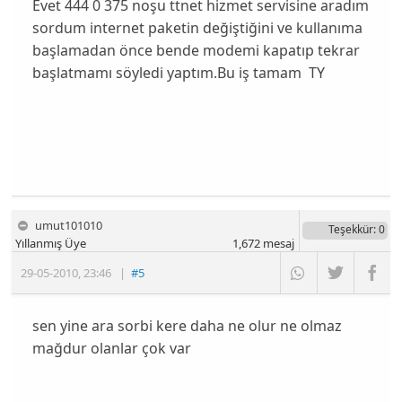
Evet 444 0 375 noşu ttnet hizmet servisine aradım
sordum internet paketin değiştiğini ve kullanıma
başlamadan önce bende modemi kapatıp tekrar
başlatmamı söyledi yaptım.Bu iş tamam TY
umut101010
Teşekkür
: 0
Yıllanmış Üye
1,672
mesaj
29-05-2010
,
23:46
|
#5
sen yine ara sorbi kere daha ne olur ne olmaz
mağdur olanlar çok var