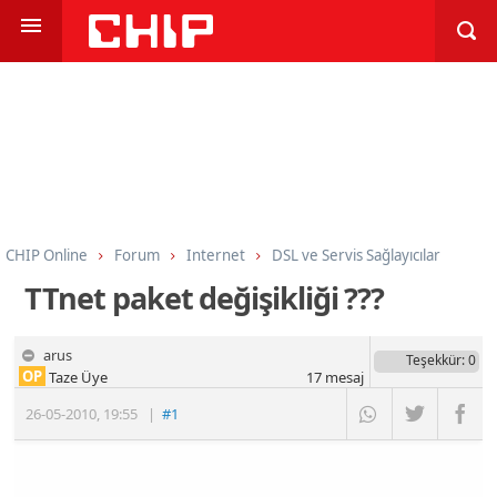
CHIP Online
Forum
Internet
DSL ve Servis Sağlayıcılar
TTnet paket değişikliği ???
arus
Teşekkür
: 0
OP
Taze Üye
17
mesaj
26-05-2010
,
19:55
|
#1