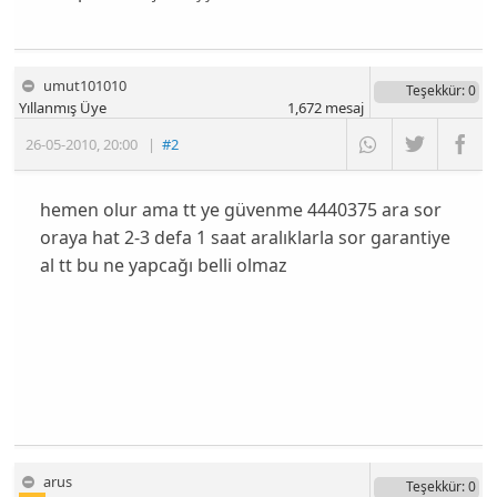
umut101010
Teşekkür
: 0
Yıllanmış Üye
1,672
mesaj
26-05-2010
,
20:00
|
#2
hemen olur ama tt ye güvenme 4440375 ara sor
oraya hat 2-3 defa 1 saat aralıklarla sor garantiye
al tt bu ne yapcağı belli olmaz
arus
Teşekkür
: 0