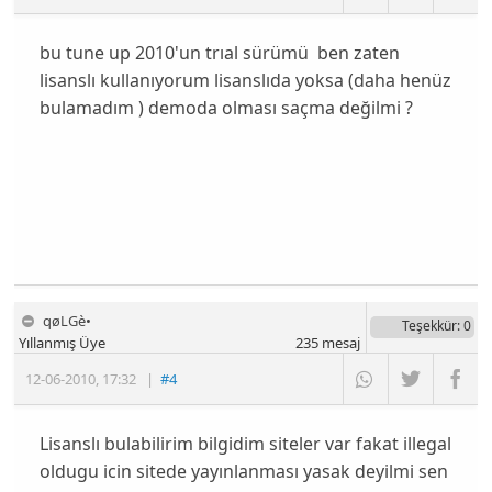
bu tune up 2010'un trıal sürümü ben zaten
lisanslı kullanıyorum lisanslıda yoksa (daha henüz
bulamadım ) demoda olması saçma değilmi ?
qøLGè•
Teşekkür
: 0
Yıllanmış Üye
235
mesaj
12-06-2010
,
17:32
|
#4
Lisanslı bulabilirim bilgidim siteler var fakat illegal
oldugu icin sitede yayınlanması yasak deyilmi sen