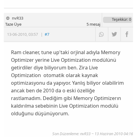
nvR33
Teşekkür
: 0
Taze Üye
5
mesaj
13-06-2010
,
03:57
|
#7
Ram cleaner, tune up'taki orjinal adıyla Memory
Optimizer yerine Live Optimization modülünü
getirdiler diye biliyorum ben. Zira Live
Optimization otomatik olarak kaynak
optimizasyonu da yapıyor. Yanlış biliyor olabilirim
ancak ben de 2010 da o eski özelliğe
rastlamadım. Dediğim gibi Memory Optimizerın
kaldırılma sebebinin Live Optimization modülü
olduğunu düşünüyorum.
Son Düzenleme: nvR33 ~ 13 Haziran 2010 04:16