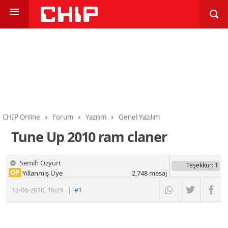
CHIP Online
Forum
Yazılım
Genel Yazılım
Tune Up 2010 ram claner
Semih Özyurt
Teşekkür
: 1
OP
Yıllanmış Üye
2,748
mesaj
12-06-2010
,
16:24
|
#1