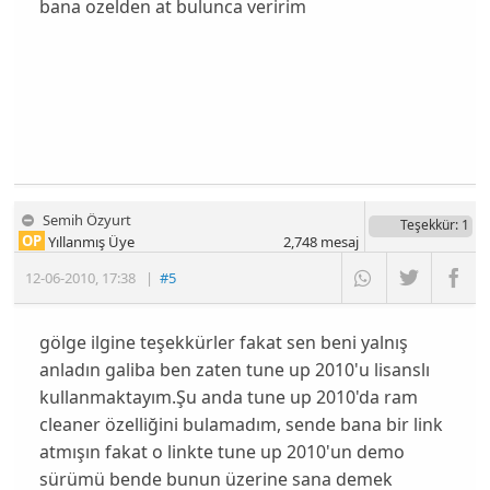
bana ozelden at bulunca veririm
Semih Özyurt
Teşekkür
: 1
OP
Yıllanmış Üye
2,748
mesaj
12-06-2010
,
17:38
|
#5
gölge ilgine teşekkürler fakat sen beni yalnış
anladın galiba ben zaten tune up 2010'u lisanslı
kullanmaktayım.Şu anda tune up 2010'da ram
cleaner özelliğini bulamadım, sende bana bir link
atmışın fakat o linkte tune up 2010'un demo
sürümü bende bunun üzerine sana demek