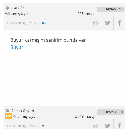
qøLGè•
Teşekkür
: 0
Yıllanmış Üye
235
mesaj
12-06-2010
,
17:16
|
#2
Buyur kardeşim sanirim bunda var
Buyur
Semih Özyurt
Teşekkür
: 1
OP
Yıllanmış Üye
2,748
mesaj
12-06-2010
,
17:22
|
#3