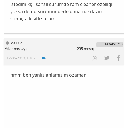
istedim ki; lisanslı sürümde ram cleaner özelliği
yoksa demo sürümündede olmaması lazım
sonuçta kısıtlı sürüm
qøLGè•
Teşekkür
: 0
Yıllanmış Üye
235
mesaj
12-06-2010
,
18:02
|
#6
hmm ben yanlıs anlamısım ozaman