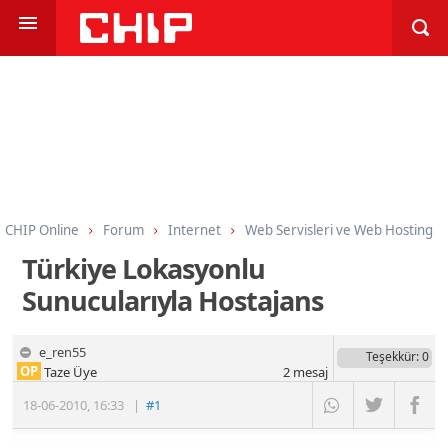
CHIP Online
Forum
Internet
Web Servisleri ve Web Hosting
Türkiye Lokasyonlu
Sunucularıyla Hostajans
e_ren55
Teşekkür
: 0
OP
Taze Üye
2
mesaj
18-06-2010
,
16:33
|
#1