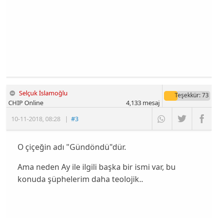
Selçuk İslamoğlu
Teşekkür
: 73
CHIP Online
4,133
mesaj
10-11-2018
,
08:28
|
#3
O çiçeğin adı "Gündöndü"dür.
Ama neden Ay ile ilgili başka bir ismi var, bu
konuda şüphelerim daha teolojik..