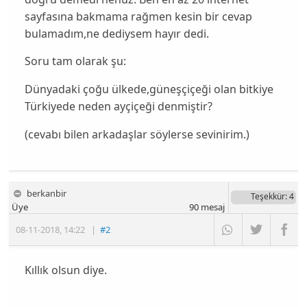
sayfasına bakmama rağmen kesin bir cevap
bulamadım,ne dediysem hayır dedi.
Soru tam olarak şu:
Dünyadaki çoğu ülkede,güneşçiçeği olan bitkiye
Türkiyede neden ayçiçeği denmiştir?
(cevabı bilen arkadaşlar söylerse sevinirim.)
berkanbir
Teşekkür
: 4
Üye
90
mesaj
08-11-2018
,
14:22
|
#2
Kıllık olsun diye.