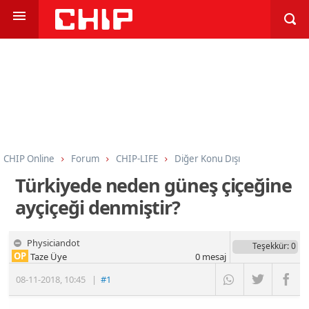
CHIP Online
Forum
CHIP-LIFE
Diğer Konu Dışı
Türkiyede neden güneş çiçeğine
ayçiçeği denmiştir?
Physiciandot
Teşekkür
: 0
OP
Taze Üye
0
mesaj
08-11-2018
,
10:45
|
#1