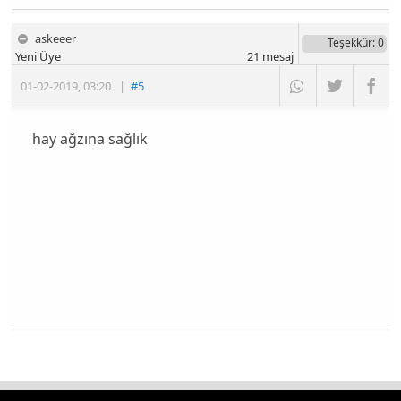
askeeer
Teşekkür
: 0
Yeni Üye
21
mesaj
01-02-2019
,
03:20
|
#5
hay ağzına sağlık