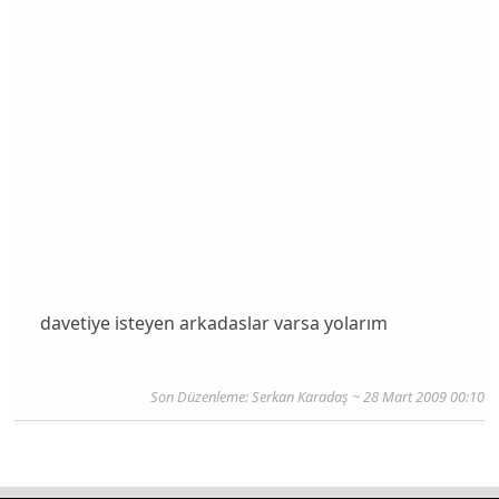
davetiye isteyen arkadaslar varsa yolarım
Son Düzenleme: Serkan Karadaş ~ 28 Mart 2009 00:10