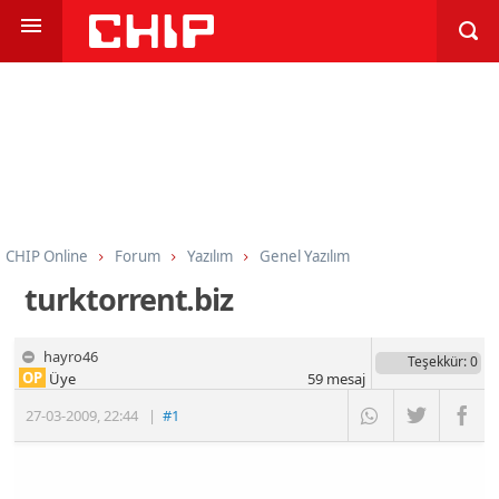
CHIP Online
Forum
Yazılım
Genel Yazılım
turktorrent.biz
hayro46
Teşekkür
: 0
OP
Üye
59
mesaj
27-03-2009
,
22:44
|
#1