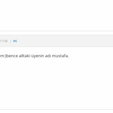
17:48
|
#6
m:)bence alltaki üyenin adı mustafa.