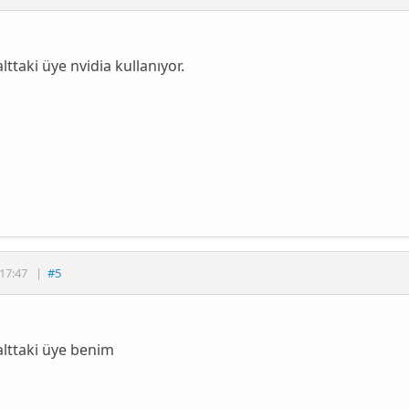
lttaki üye nvidia kullanıyor.
17:47
|
#5
lttaki üye benim