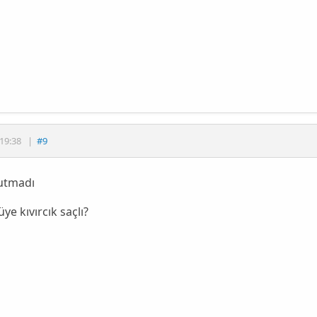
19:38
|
#9
tutmadı
üye kıvırcık saçlı?