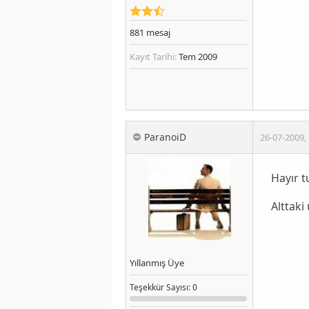
881
mesaj
Kayıt Tarihi:
Tem 2009
ParanoiD
26-07-2009
,
Hayır 
Alttaki 
Yıllanmış Üye
Teşekkür
Sayısı
: 0