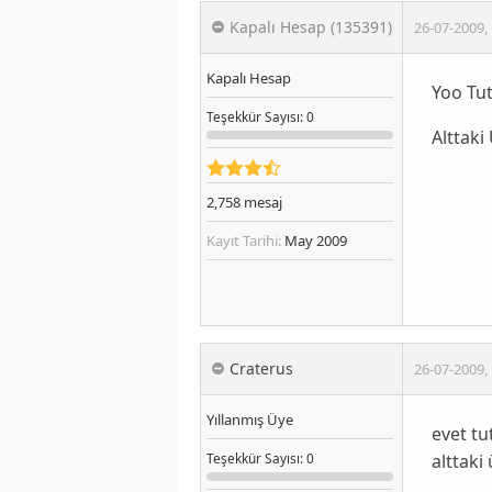
Kapalı Hesap (135391)
26-07-2009
,
Kapalı Hesap
Yoo Tut
Teşekkür
Sayısı
: 0
Alttaki
2,758
mesaj
Kayıt Tarihi:
May 2009
Craterus
26-07-2009
,
Yıllanmış Üye
evet tu
alttak
Teşekkür
Sayısı
: 0