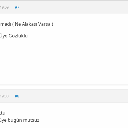
19:09
|
#7
madı ( Ne Alakası Varsa )
 Üye Gözlüklü
19:33
|
#8
ttu
i üye bugün mutsuz