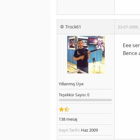
Trock61
23-07-2009
,
Eee sen
Bence a
Yıllanmış Üye
Teşekkür
Sayısı
: 0
138
mesaj
Kayıt Tarihi:
Haz 2009