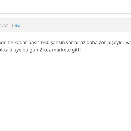
17:31
|
#2
de ne kadar basit %50 şansın var biraz daha zor bişeyler yap
lttaki üye bu gün 2 kez markete gitti