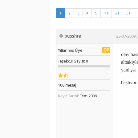
1
2
3
4
5
11
21
51
busshra
23-07-2009
,
OP
Yıllanmış Üye
olay basi
Teşekkür
Sayısı
: 0
alttakiyl
yanlışsa 
başlıyor
108
mesaj
Kayıt Tarihi:
Tem 2009