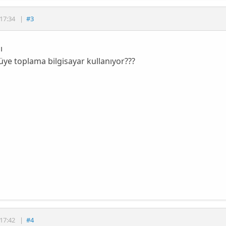
17:34
|
#3
ı
 üye toplama bilgisayar kullanıyor???
17:42
|
#4