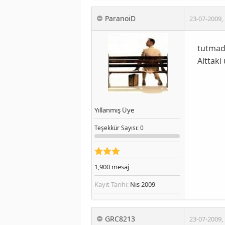
ParanoiD
23-07-2009
,
tutmad
Alttaki
Yıllanmış Üye
Teşekkür
Sayısı
: 0
1,900
mesaj
Kayıt Tarihi:
Nis 2009
GRC8213
23-07-2009
,