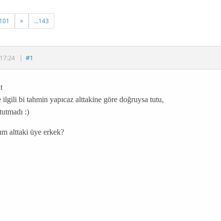
101
…143
17:24
|
#1
t
e ilgili bi tahmin yapıcaz alttakine göre doğruysa tutu,
tutmadı :)
um alttaki üye erkek?