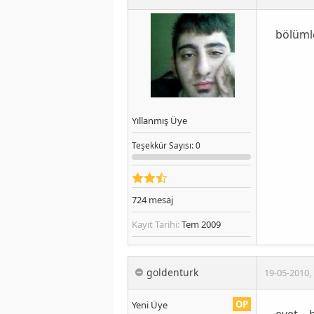
bölüml
Yıllanmış Üye
Teşekkür
Sayısı
: 0
724
mesaj
Kayıt Tarihi:
Tem 2009
goldenturk
19-05-2010
,
OP
Yeni Üye
evet...