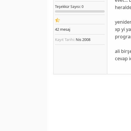
heralde
Teşekkür
Sayısı
: 0
yeniden
xp yi y
42
mesaj
program
Kayıt Tarihi:
Nis 2008
ali bir
cevap içi