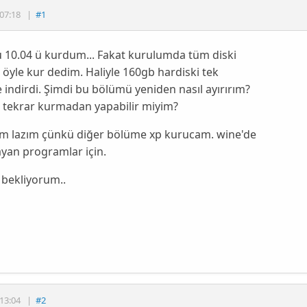
07:18
|
#1
 10.04 ü kurdum... Fakat kurulumda tüm diski
 öyle kur dedim. Haliyle 160gb hardiski tek
indirdi. Şimdi bu bölümü yeniden nasıl ayırırım?
 tekrar kurmadan yapabilir miyim?
m lazım çünkü diğer bölüme xp kurucam. wine'de
yan programlar için.
 bekliyorum..
13:04
|
#2