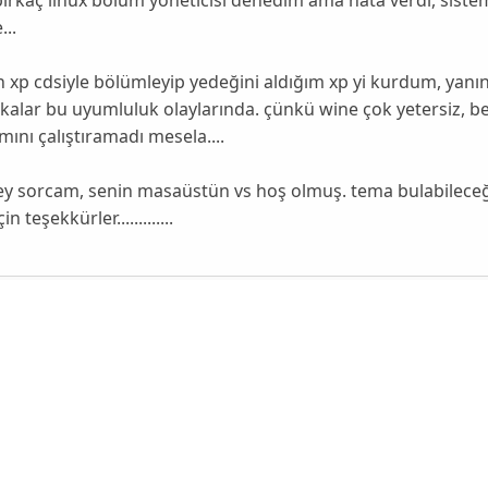
...
 xp cdsiyle bölümleyip yedeğini aldığım xp yi kurdum, yanı
akalar bu uyumluluk olaylarında. çünkü wine çok yetersiz,
ını çalıştıramadı mesela....
şey sorcam, senin masaüstün vs hoş olmuş. tema bulabileceği
n teşekkürler.............