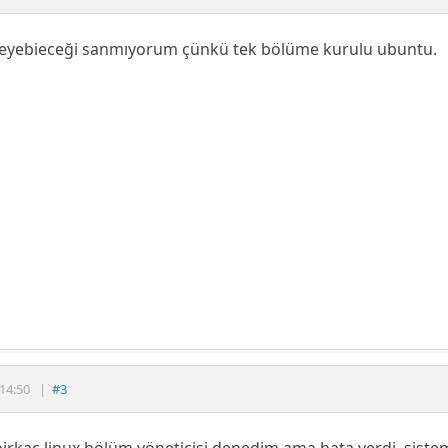
eyebieceği sanmıyorum çünkü tek bölüme kurulu ubuntu.
14:50
|
#3
 birkaç linux bölüm yöneticisi denedim ama hata verdi, sist