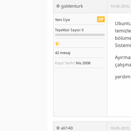
goldenturk
19-05-2010
,
OP
Yeni Üye
Ubuntu
temizle
Teşekkür
Sayısı
: 0
bölüme 
Sistemi
42
mesaj
Ayırma
Kayıt Tarihi:
Nis 2008
çalışma
yardım
ali140
19-05-2010
,