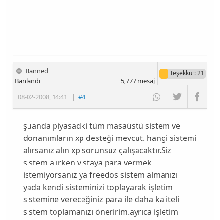
Banned
Teşekkür
: 21
Banlandı
5,777
mesaj
08-02-2008
,
14:41
|
#4
şuanda piyasadki tüm masaüstü sistem ve
donanımların xp desteği mevcut. hangi sistemi
alırsanız alın xp sorunsuz çalışacaktır.Siz
sistem alırken vistaya para vermek
istemiyorsanız ya freedos sistem almanızı
yada kendi sisteminizi toplayarak işletim
sistemine vereceğiniz para ile daha kaliteli
sistem toplamanızı öneririm.ayrıca işletim