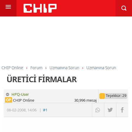
CHIP Online
Forum
Uzmanına Sorun
Uzmanına Sorun
ÜRETİCİ FİRMALAR
HPQ-User
Teşekkür
: 29
OP
CHIP Online
30,996
mesaj
08-02-2008
,
14:06
|
#1