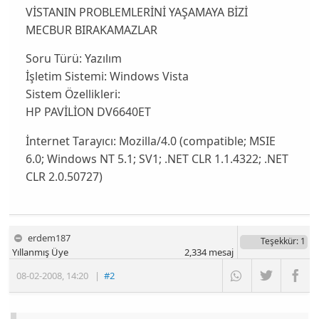
VİSTANIN PROBLEMLERİNİ YAŞAMAYA BİZİ
MECBUR BIRAKAMAZLAR
Soru Türü:
Yazılım
İşletim Sistemi:
Windows Vista
Sistem Özellikleri:
HP PAVİLİON DV6640ET
İnternet Tarayıcı:
Mozilla/4.0 (compatible; MSIE
6.0; Windows NT 5.1; SV1; .NET CLR 1.1.4322; .NET
CLR 2.0.50727)
erdem187
Teşekkür
: 1
Yıllanmış Üye
2,334
mesaj
08-02-2008
,
14:20
|
#2