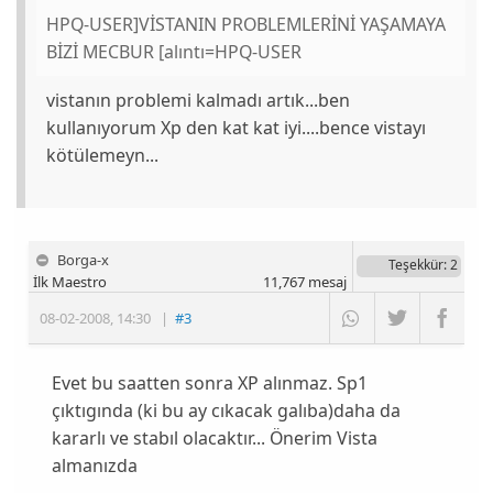
HPQ-USER]VİSTANIN PROBLEMLERİNİ YAŞAMAYA
BİZİ MECBUR [alıntı=HPQ-USER
vistanın problemi kalmadı artık...ben
kullanıyorum Xp den kat kat iyi....bence vistayı
kötülemeyn...
Borga-x
Teşekkür
: 2
İlk Maestro
11,767
mesaj
08-02-2008
,
14:30
|
#3
Evet bu saatten sonra XP alınmaz. Sp1
çıktıgında (ki bu ay cıkacak galıba)daha da
kararlı ve stabıl olacaktır... Önerim Vista
almanızda