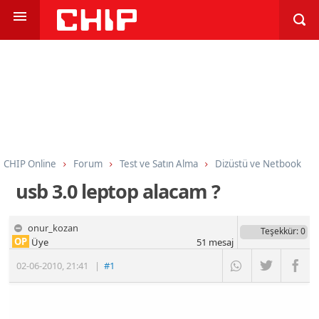
CHIP Online
Forum
Test ve Satın Alma
Dizüstü ve Netbook
usb 3.0 leptop alacam ?
onur_kozan
Teşekkür
: 0
OP
Üye
51
mesaj
02-06-2010
,
21:41
|
#1