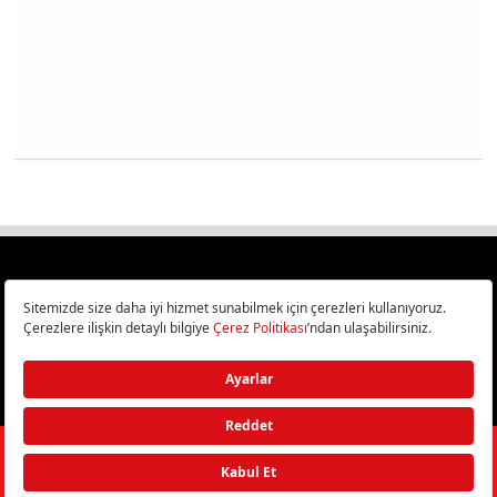
Türkiye
Cep Telefonu İncelemeleri,
Bilişim ve Teknoloji Haberleri CHIP Online’da!
©
2026
Doğan Burda Dergi Yayıncılık ve Pazarlama A.Ş.
/ Tüm hakları
saklıdır.