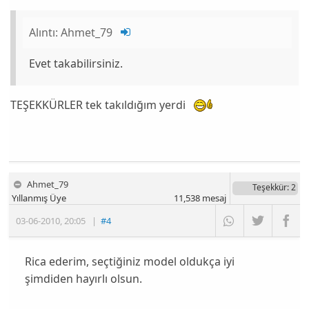
Alıntı:
Ahmet_79
Evet takabilirsiniz.
TEŞEKKÜRLER tek takıldığım yerdi
Ahmet_79
Teşekkür
: 2
Yıllanmış Üye
11,538
mesaj
03-06-2010
,
20:05
|
#4
Rica ederim, seçtiğiniz model oldukça iyi
şimdiden hayırlı olsun.