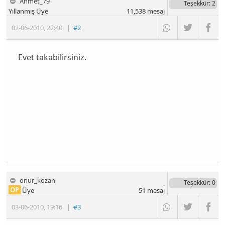
Ahmet_79
Teşekkür
: 2
Yıllanmış Üye
11,538
mesaj
02-06-2010
,
22:40
|
#2
Evet takabilirsiniz.
onur_kozan
Teşekkür
: 0
OP
Üye
51
mesaj
03-06-2010
,
19:16
|
#3