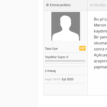
EmrecanReis
07-09-2020
,
Bu yıl 
Mersin 
kaydımı
Bir yan
okumak
OP
sonra 
Taze Üye
Açıkcas
Teşekkür
Sayısı
: 0
araştı
yapmam
2
mesaj
Kayıt Tarihi:
Eyl 2020