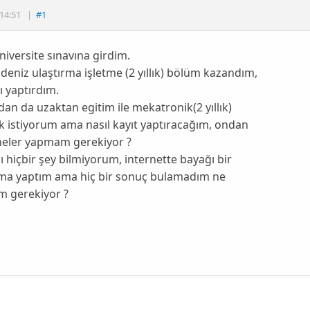
14:51
|
#1
üniversite sınavına girdim.
deniz ulaştırma işletme (2 yıllık) bölüm kazandım,
 yaptırdım.
dan da uzaktan egitim ile mekatronik(2 yıllık)
 istiyorum ama nasıl kayıt yaptıracağım, ondan
neler yapmam gerekiyor ?
ı hiçbir şey bilmiyorum, internette bayağı bir
rma yaptım ama hiç bir sonuç bulamadım ne
 gerekiyor ?