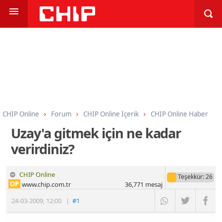
CHIP Online
Forum
CHIP Online İçerik
CHIP Online Haber
Uzay'a gitmek için ne kadar
verirdiniz?
CHIP Online
Teşekkür
: 26
OP
www.chip.com.tr
36,771
mesaj
24-03-2009
,
12:00
|
#1