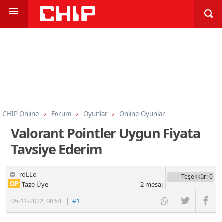
CHIP Online
Forum
Oyunlar
Online Oyunlar
Valorant Pointler Uygun Fiyata
Tavsiye Ederim
roLLo
Teşekkür
: 0
OP
Taze Üye
2
mesaj
05-11-2022
,
08:54
|
#1