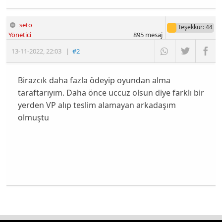
seto__
Teşekkür
: 44
Yönetici
895
mesaj
13-11-2022
,
22:03
|
#2
Birazcık daha fazla ödeyip oyundan alma
taraftarıyım. Daha önce uccuz olsun diye farklı bir
yerden VP alıp teslim alamayan arkadaşım
olmuştu