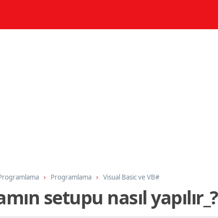
 Programlama
Programlama
Visual Basic ve VB#
amın setupu nasıl yapılır_?