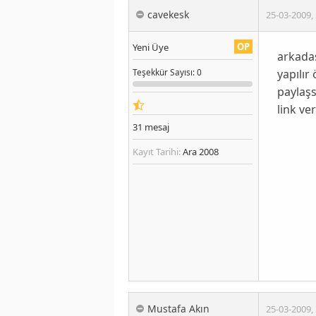
cavekesk
25-03-2009
,
OP
Yeni Üye
arkadaş
yapılır
Teşekkür
Sayısı
: 0
paylaşs
link ve
31
mesaj
Kayıt Tarihi:
Ara 2008
Mustafa Akın
25-03-2009
,