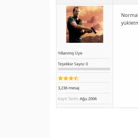
Normal
yükletm
Yıllanmış Üye
Teşekkür
Sayısı
: 0
3,236
mesaj
Kayıt Tarihi:
Ağu 2006