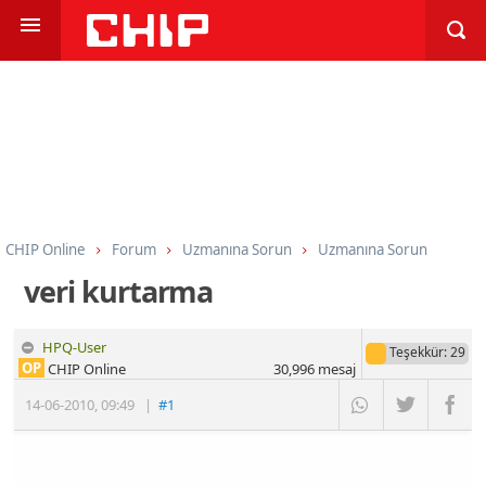
CHIP Online
Forum
Uzmanına Sorun
Uzmanına Sorun
veri kurtarma
HPQ-User
Teşekkür
: 29
OP
CHIP Online
30,996
mesaj
14-06-2010
,
09:49
|
#1