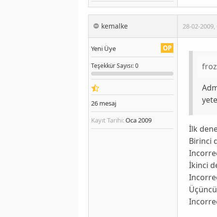
kemalke
28-02-2009
,
OP
Yeni Üye
fro
Teşekkür
Sayısı
: 0
Admi
yete
26
mesaj
Kayıt Tarihi:
Oca 2009
İlk den
Birinc
Incorre
İkinci
Incorre
Üçünc
Incorre