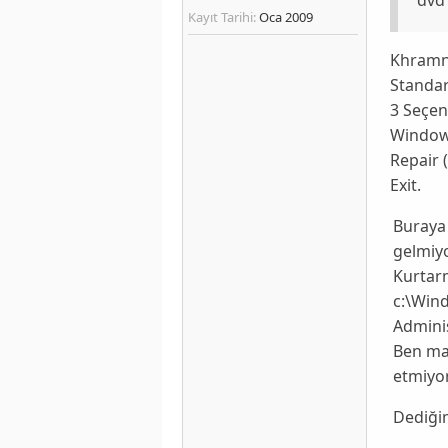
Kayıt Tarihi:
Oca 2009
Khramn 
Standart
3 Seçen
Window
Repair (
Exit.
Buraya 
gelmiyo
Kurtarm
c:\Wind
Admini
Ben ma
etmiyor
Dediğim