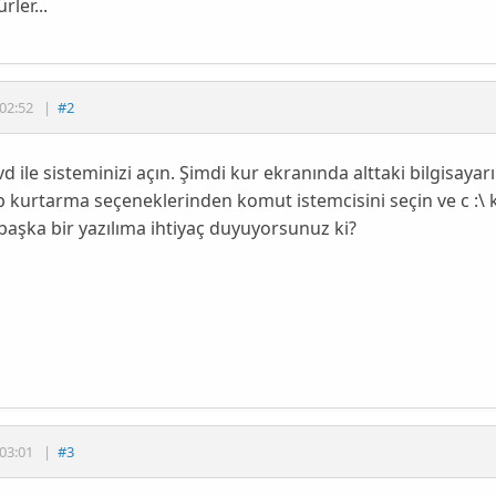
rler...
02:52
|
#2
vd ile sisteminizi açın. Şimdi kur ekranında alttaki bilgisayarı
ip kurtarma seçeneklerinden komut istemcisini seçin ve c :\ k
aşka bir yazılıma ihtiyaç duyuyorsunuz ki?
03:01
|
#3