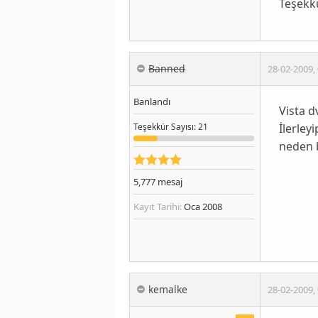
Teşekkü
Banned
28-02-2009
,
Banlandı
Vista d
İlerley
Teşekkür
Sayısı
: 21
neden b
5,777
mesaj
Kayıt Tarihi:
Oca 2008
kemalke
28-02-2009
,