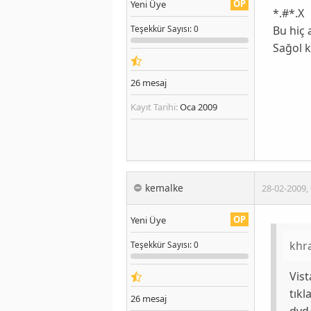
OP
Yeni Üye
*.#*.X
Bu hiç 
Teşekkür
Sayısı
: 0
Sağol k
26
mesaj
Kayıt Tarihi:
Oca 2009
kemalke
28-02-2009
,
OP
Yeni Üye
khr
Teşekkür
Sayısı
: 0
Vist
tıkl
26
mesaj
dvd 