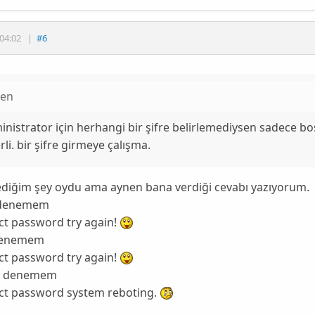
04:02
|
#6
zen
nistrator için herhangi bir şifre belirlemediysen sadece b
rli. bir şifre girmeye çalışma.
ediğim şey oydu ama aynen bana verdiği cevabı yazıyorum.
i denemem
ct password try again!
 denemem
ct password try again!
ü denemem
ct password system reboting.