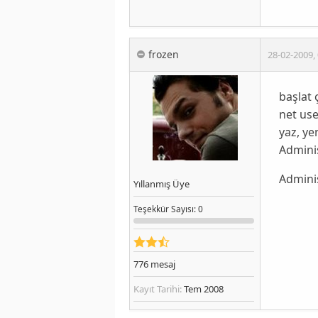
frozen
28-02-2009
,
başlat ç
net use
yaz, ye
Adminis
Adminis
Yıllanmış Üye
Teşekkür
Sayısı
: 0
776
mesaj
Kayıt Tarihi:
Tem 2008