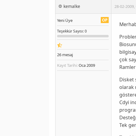
kemalke
28-02-2009
,
OP
Yeni Üye
Merhab
Teşekkür
Sayısı
: 0
Problem
Biosun
bilgis
26
mesaj
çok say
Kayıt Tarihi:
Oca 2009
Ramler
Disket
olarak 
göstere
Cdyi in
program
Desteği
Tek ger