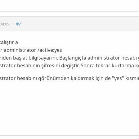
04:09
|
#7
alıştır a
r administrator /active:yes
niden başlat bilgisayarını. Başlangıçta administrator hesabı g
trator hesabının şifresini değiştir. Sonra tekrar kurtarma 
trator hesabını görünümden kaldırmak için de "yes" kısmını