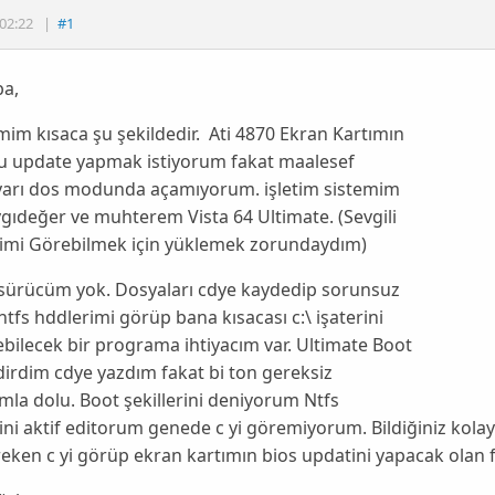
02:22
|
#1
a,
im kısaca şu şekildedir. Ati 4870 Ekran Kartımın
u update yapmak istiyorum fakat maalesef
ayarı dos modunda açamıyorum. işletim sistemim
gıdeğer ve muhterem Vista 64 Ultimate. (Sevgili
imi Görebilmek için yüklemek zorundaydım)
 sürücüm yok. Dosyaları cdye kaydedip sorunsuz
ntfs hddlerimi görüp bana kısacası c:\ işaterini
bilecek bir programa ihtiyacım var. Ultimate Boot
dirdim cdye yazdım fakat bi ton gereksiz
la dolu. Boot şekillerini deniyorum Ntfs
ni aktif editorum genede c yi göremiyorum. Bildiğiniz ko
eken c yi görüp ekran kartımın bios updatini yapacak olan fl