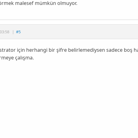
 görmek malesef mümkün olmuyor.
03:58
|
#5
trator için herhangi bir şifre belirlemediysen sadece boş ha
irmeye çalışma.