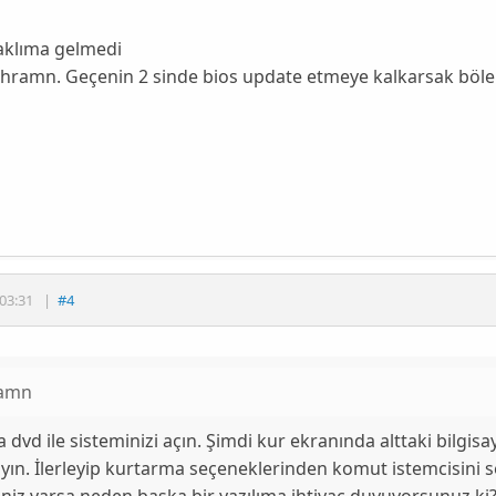
aklıma gelmedi
hramn. Geçenin 2 sinde bios update etmeye kalkarsak böle ol
03:31
|
#4
amn
a dvd ile sisteminizi açın. Şimdi kur ekranında alttaki bilgis
ayın. İlerleyip kurtarma seçeneklerinden komut istemcisini seç
niz varsa neden başka bir yazılıma ihtiyaç duyuyorsunuz ki