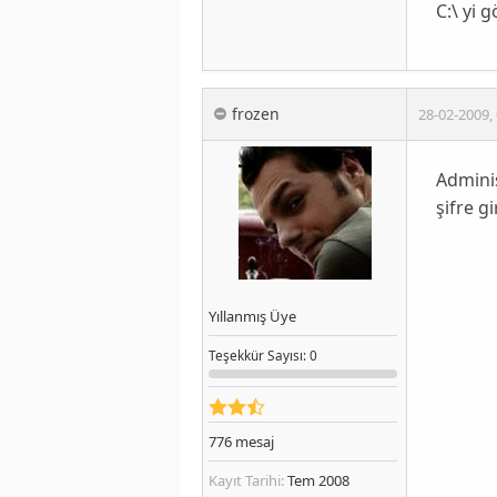
C:\ yi
frozen
28-02-2009
,
Adminis
şifre g
Yıllanmış Üye
Teşekkür
Sayısı
: 0
776
mesaj
Kayıt Tarihi:
Tem 2008